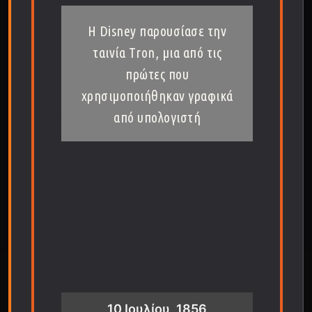
Η Disney παρουσίασε την
ταινία Τron, μια από τις
πρώτες που
χρησιμοποιήθηκαν γραφικά
από υπολογιστή
10 Ιουλίου, 1856