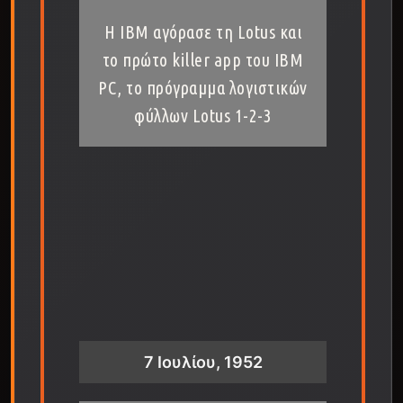
Η IBM αγόρασε τη Lotus και
το πρώτο killer app του IBM
PC, το πρόγραμμα λογιστικών
φύλλων Lotus 1-2-3
7 Ιουλίου, 1952