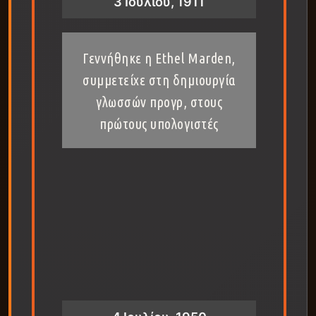
3 Ιουλίου, 1911
Γεννήθηκε η Ethel Marden,
συμμετείχε στη δημιουργία
γλωσσών προγρ, στους
πρώτους υπολογιστές