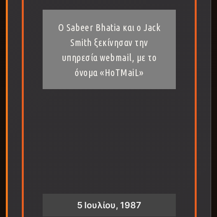
Ο Sabeer Bhatia και ο Jack
Smith ξεκίνησαν την
υπηρεσία webmail, με το
όνομα «HoTMaiL»
5 Ιουλίου, 1987