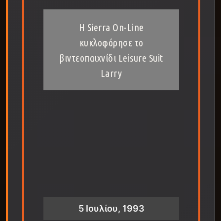
Η Sierra On-Line
κυκλοφόρησε το
βιντεοπαιχνίδι Leisure Suit
Larry
5 Ιουλίου, 1993