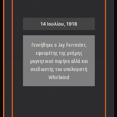
14 Ιουλίου, 1918
Γεννήθηκε ο Jay Forrester,
εφευρέτης της μνήμης
μαγνητικού πυρήνα αλλά και
σχεδιαστής του υπολογιστή
Whirlwind