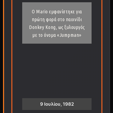
Ο Mario εμφανίστηκε για
πρώτη φορά στο παιχνίδι
Donkey Kong, ως ξυλουργός
με το όνομα «Jumpman»
9 Ιουλίου, 1982