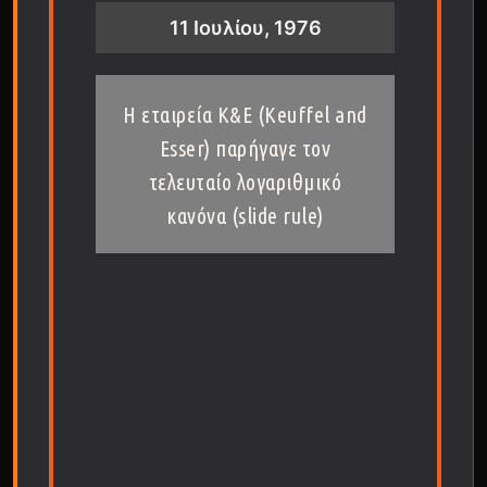
11 Ιουλίου, 1976
Η εταιρεία K&E (Keuffel and
Esser) παρήγαγε τον
τελευταίο λογαριθμικό
κανόνα (slide rule)