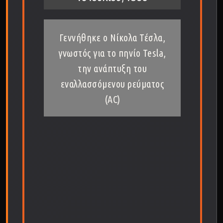
Γεννήθηκε ο Νίκολα Τέσλα,
γνωστός για το πηνίο Tesla,
την ανάπτυξη του
εναλλασσόμενου ρεύματος
(AC)