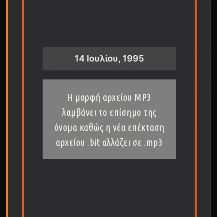
14 Ιουλίου, 1995
Η μορφή αρχείου MP3
λαμβάνει το επίσημο της
όνομα καθώς η νέα επέκταση
αρχείου .bit αλλάζει σε .mp3