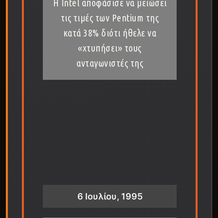
Η Intel αποφάσισε να μειώσει
τις τιμές των Pentium της
κατά 38% διότι ήθελε να
«χτυπήσει» τους
ανταγωνιστές της
6 Ιουλίου, 1995