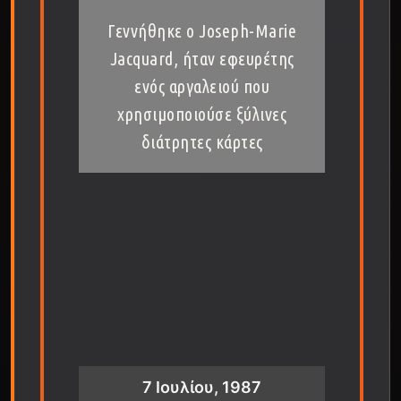
Γεννήθηκε ο Joseph-Marie
Jacquard, ήταν εφευρέτης
ενός αργαλειού που
χρησιμοποιούσε ξύλινες
διάτρητες κάρτες
7 Ιουλίου, 1987