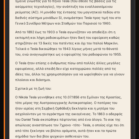
Έμεινε γνωστός για το πηνίο Tesla (που έθεσε τις βάσεις για τις
ασύρματες τεχνολογίες), την ανάπτυξη του εναλλασσόμενου
ρεύματος (AC). Η μονάδα της έντασης του μαγνητικού πεδίου στο
διεθνές σύστημα μονάδων SI, ονομάστηκε Tesla προς τιμή του στο
Γενικό Συνέδριο Μέτρων και Σταθμών του Παρισιού το 1960.
Από το 1892 έως το 1903 ο Tesla αγωνιζόταν να αποδείξει ότι η
εκπομπή και λήψη ραδιοκυμάτων ήταν δική του εφεύρεση καθώς
στηριζόταν σε 13 δικές του πατέντες και όχι του Ιταλού Μαρκόνι.
Τελικά ο Tesla δικαιώθηκε το 1943 λίγους μήνες μετά το θάνατό
του, ενώ αναγνωρίστηκε ως ο εφευρέτης του ραδιοφώνου το 1955.
Ο Tesla ήταν επίσης ο άνθρωπος πίσω από πολλές άλλες μεγάλες
εφευρέσεις, αλλά επειδή δεν είχε κατοχυρώσει πολλές από τις
ιδέες του, άλλοι τις χρησιμοποίησαν για να ωφεληθούν για να γίνουν
πλούσιοι και διάσημοι.
Σχετικά με τη ζωή του:
Ο Nikola Tesla γεννήθηκε στις 10.07.1856 στο Σμίλιαν της Κροατίας,
τότε μέρος της Αυστροουγγρικής Αυτοκρατορίας. Ο πατέρας του
ήταν ιερέας στη Σερβική Ορθόδοξη Εκκλησία και η μητέρα του
ασχολούνταν με το αγρόκτημα της οικογένειας. Το 1863 ο αδερφός
του Daniel Tesla σκοτώθηκε πέφτοντας από ένα άλογο. Το σοκ της
απώλειας αναστάτωσε τον 7χρονο -τότε- Tesla, ο οποίος είχε πει ότι
από τότε ξεκίνησε να βλέπει οράματα, αυτά ήταν και τα πρώτα
σημάδια των δια βίου ψυχικών ασθενειών του.