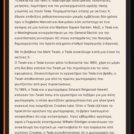
Τη δεκαετία του 1890 η Tesla εφεύρε ηλεκτρικούς ταλαντωτές,
μετρητές, λαμπτήρες και τον μετασχηματιστή υψηλής τάσης
γνωστός ως πηνίο Tesla. Πειραματίστηκε επίσης με ακτίνες Χ,
έδωσε επιδείξεις ραδιοεπικοινωνιών μικρής εμβέλειας δύο χρόνια
πριν ο Guglielmo Marconi και δοκιμάσει κάτι αντίστοιχο σε ένα
σκάφος σε μια πισίνα στο Madison Square Garden. Μαζί, ο Tesla και
ο Westinghouse συνεργάστηκαν με την General Electric για την
εγκατάσταση γεννητριών AC στους καταρράκτες του Νιαγάρα,
δημιουργώντας τον πρώτο σύγχρονο σταθμό παραγωγής ενέργειας.
Με τη βοήθεια του Mark Twain, ο Tesla ανακάλυψε κατά μια ένοια τις
ακτίνες Χ.
Ο Twain και ο Tesla έγιναν φίλοι τη δεκαετία του 1890, χάρη εν μέρει
στη δια βίου γοητεία του Twain με την τεχνολογία και τις νέες
εφευρέσεις. Επισκεπτόμενοι το εργαστήριο του Tesla ένα βράδυ, ο
Twain αποθανάτισε μια από τις πρώτες φωτογραφίες που
φωτίζονταν από φως πυρακτώσεως.
Το 1895, ο Tesla και ο φωτογράφος Edward Ringwood Hewett
κάλεσαν τον Twain πίσω στο εργαστήριο να ποζάρει για μια άλλη
φωτογραφία, η οποία φωτιζόταν χρησιμοποιώντας μια ηλεκτρική
συσκευή που ονομάζεται Crookes tube. Όταν ο Tesla εξέτασε το
προκύπτον αρνητικό της φωτογραφίας, το βρήκε λασπωμένο
αποφάνθηκε ότι είχε καταστραφεί. Λίγες εβδομάδες αργότερα,
αφού ο Γερμανός επιστήμονας Wilhelm Röntigen ανακοίνωσε την
ανακάλυψή του σχετικά με «ακτινοβολία Χ» που παράγεται από
σωλήνες Crookes, ο Tesla συνειδητοποίησε ότι η φωτογραφία του