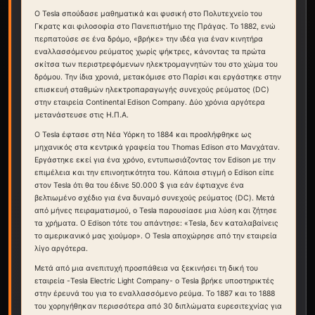
Ο Tesla σπούδασε μαθηματικά και φυσική στο Πολυτεχνείο του
Γκρατς και φιλοσοφία στο Πανεπιστήμιο της Πράγας. Το 1882, ενώ
περπατούσε σε ένα δρόμο, «βρήκε» την ιδέα για έναν κινητήρα
εναλλασσόμενου ρεύματος χωρίς ψήκτρες, κάνοντας τα πρώτα
σκίτσα των περιστρεφόμενων ηλεκτρομαγνητών του στο χώμα του
δρόμου. Την ίδια χρονιά, μετακόμισε στο Παρίσι και εργάστηκε στην
επισκευή σταθμών ηλεκτροπαραγωγής συνεχούς ρεύματος (DC)
στην εταιρεία Continental Edison Company. Δύο χρόνια αργότερα
μετανάστευσε στις Η.Π.Α.
Ο Tesla έφτασε στη Νέα Υόρκη το 1884 και προσλήφθηκε ως
μηχανικός στα κεντρικά γραφεία του Thomas Edison στο Μανχάταν.
Εργάστηκε εκεί για ένα χρόνο, εντυπωσιάζοντας τον Edison με την
επιμέλεια και την επινοητικότητα του. Κάποια στιγμή ο Edison είπε
στον Tesla ότι θα του έδινε 50.000 $ για εάν έφτιαχνε ένα
βελτιωμένο σχέδιο για ένα δυναμό συνεχούς ρεύματος (DC). Μετά
από μήνες πειραματισμού, ο Tesla παρουσίασε μια λύση και ζήτησε
τα χρήματα. Ο Edison τότε του απάντησε: «Tesla, δεν καταλαβαίνεις
το αμερικανικό μας χιούμορ». Ο Tesla αποχώρησε από την εταιρεία
λίγο αργότερα.
Μετά από μια ανεπιτυχή προσπάθεια να ξεκινήσει τη δική του
εταιρεία -Tesla Electric Light Company- ο Tesla βρήκε υποστηρικτές
στην έρευνά του για το εναλλασσόμενο ρεύμα. Το 1887 και το 1888
του χορηγήθηκαν περισσότερα από 30 διπλώματα ευρεσιτεχνίας για