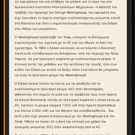
τις εφευρέσεις του και κλήθηκε να μιλήσει για το έργο του στο
Αμερικανικό Ινστιτούτο Ηλεκτρολόγων Μηχανικών. Η διάλεξή του
τράβηξε την προσοχή του George Westinghouse, του εφευρέτη που
είχε ξεκινήσει το πρώτο σύστημα εναλλασσόμενου ρεύματος κοντά
στη Βοστώνη και ήταν ο σημαντικότερος ανταγωνιστής του Edison
στη «Μάχη των ρευμάτων».
Ο Westinghouse προσέλαβε τον Tesla, ενέκρινε τα διπλώματα
ευρεσιτεχνίας του, σχετικά με το AC και του έδωσε το δικό του
εργαστήριο. Το 1890 ο Edison κανόνισε να εκτελεστεί η θανατική
ποινή ενός καταδικασμένου δολοφόνου -από την περιοχή της Νέας
Υόρκης- σε μια ηλεκτρική καρέκλα με εναλλασσόμενο ρεύμα. Η
επιλογή αυτής της μεθόδου για την εκτέλεση της ποινής, ήταν ένα
κόλπο του Edison με σκοπό να δείξει πόσο επικίνδυνο θα μπορούσε
να είναι το ηλεκτρικό ρεύμα του Westinghouse!
Ο Edison έκανε λοιπόν τα πάντα για να αποδείξει ότι το
εναλλασσόμενο ηλεκτρικό ρεύμα (AC) ήταν θανατηφόρο,
φθάνοντας στο σημείο να μιλά και να προβάλλει πως στην πρώτη
εκτέλεση θανατικής ποινής σε ηλεκτρική καρέκλα η οποία έγινε με
AC, έφταιγε το ρεύμα (αρχικά 1.000 volt στην πρώτη προσπάθεια
και έπειτα 2.000 volt) για τον θάνατο του καταδικασθέντα… Και
αυτό γιατί είχε ακραίο ανταγωνισμό με τον Westinghouse και τον
Tesla. Ήθελα να πείσει ότι η δική του επιλογή για χρήση του
συνεχούς ρεύματος (DC) ήταν ασφαλέστερη από το AC.