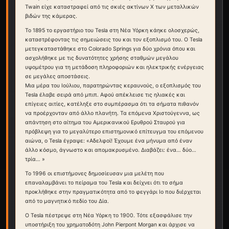
Twain είχε καταστραφεί από τις σκιές ακτίνων Χ των μεταλλικών
βιδών της κάμερας.
Το 1895 το εργαστήριο του Tesla στη Νέα Υόρκη κάηκε ολοσχερώς,
καταστρέφοντας τις σημειώσεις του και τον εξοπλισμό του. Ο Tesla
μετεγκαταστάθηκε στο Colorado Springs για δύο χρόνια όπου και
ασχολήθηκε με τις δυνατότητες χρήσης σταθμών μεγάλου
υψομέτρου για τη μετάδοση πληροφοριών και ηλεκτρικής ενέργειας
σε μεγάλες αποστάσεις.
Μια μέρα του Ιούλιου, παρατηρώντας κεραυνούς, ο εξοπλισμός του
Tesla έλαβε σειρά από μπιπ. Αφού απέκλεισε τις ηλιακές και
επίγειες αιτίες, κατέληξε στο συμπέρασμα ότι τα σήματα πιθανόν
να προέρχονταν από άλλο πλανήτη. Τα επόμενα Χριστούγεννα, ως
απάντηση στο αίτημα του Αμερικανικού Ερυθρού Σταυρού για
πρόβλεψη για το μεγαλύτερο επιστημονικό επίτευγμα του επόμενου
αιώνα, ο Tesla έγραψε: «Αδελφοί! Έχουμε ένα μήνυμα από έναν
άλλο κόσμο, άγνωστο και απομακρυσμένο. Διαβάζει: ένα… δύο…
τρία… »
Το 1996 οι επιστήμονες δημοσίευσαν μια μελέτη που
επαναλαμβάνει το πείραμα του Tesla και δείχνει ότι το σήμα
προκλήθηκε στην πραγματικότητα από το φεγγάρι Io που διέρχεται
από το μαγνητικό πεδίο του Δία.
Ο Tesla πέστρεψε στη Νέα Υόρκη το 1900. Τότε εξασφάλισε την
υποστήριξη του χρηματοδότη John Pierpont Morgan και άρχισε να