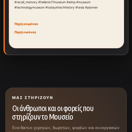
#recall_memory #hellenicITmuseum #elmp #museum
#technologymuseum #todayintechhistory #tesla #pionner
Πηγή κειμένου
Πηγή εικόνας
ΜΑΣ ΣΤΗΡΊΖΟΥΝ
Οι άνθρωποι και οι φορείς που
στηρίζουν το Μουσείο
Ένα δίκτυο χορηγών, δωρητών, φορέων και συνεργασιών