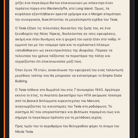
χτίζει ένα παγκόσμιο δίκτυο επικοινωνιών με επίκεντρο έναν
τεράστιο πύργο στο Wardenclyffe, στο Long Island. Όμως, τα
κεφάλαια εξαντλήθηκαν αρκετά γρήγορα και ο Morgan σταμάτησε
την συνεργασία, διακόπτοντας τα μεγαλοπρεπή σχέδια του Tesla.
Ο Tesla έζησε τις τελευταίες δεκαετίες της ζωής του, σε ένα
ξενοδοχείο της Νέας Υόρκης, δουλεύοντας σε νέες εφευρέσεις,
ακόμη και όταν δυνάμεις και η ψυχική του υγεία ήταν στο ναδίρ. Η
εμμονή του με τον νούμερο τρία και το σχολαστικό πλύσιμο
«αποδόθηκαν» ως εκκεντρικότητες της ιδιοφυΐας. Πέρασε τα
τελευταία του χρόνια ταΐζοντας τα περιστέρια της πόλης και
ισχυρίζονταν ότι επικοινωνούσε μαζί τους.
Όταν έγινε 79 ετών, ανακοίνωσε την εφεύρεσή του ενός ταλαντωτή
μεγέθους τσέπης που θα μπορούσε να καταστρέψει το Empire State
Building.
Ο Tesla πέθανε στο δωμάτιό του στις 7 Ιανουαρίου 1943. Αργότερα
εκείνο το έτος, το Ανώτατο Δικαστήριο των ΗΠΑ ακύρωσε τέσσερα
από τα βασικά διπλώματα ευρεσιτεχνίας του Marconi,
αναγνωρίζοντας τις καινοτομίες του Tesla στο ραδιόφωνο. Το
σύστημα AC που υπερασπίστηκε και βελτίωσε παραμένει έως και
σήμερα το παγκόσμιο πρότυπο για τη μετάδοση ισχύος.
Προς τιμήν του το αεροδρόμιο του Βελιγραδίου φέρει το όνομα του
Nikola Tesla.