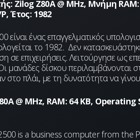
ής: Zilog Z80A @ MHz, Μνήμη RAM:
, Έτος: 1982
00 είναι ένας επαγγελματικός υπολογιστ
ολογείται το 1982. Δεν κατασκευάστη
ση σε επιχειρήσεις. Λειτούργησε ως επ
. Οι μανάδες δίσκου περιλαμβάνονται 
 στο πλάι, με τη δυνατότητα να γίνου
Z80A @ MHz, RAM: 64 KB, Operating
P2500 is a business computer from the P