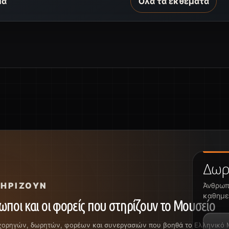
μα
Όλα τα εκθέματα
Δωρη
ΤΗΡΊΖΟΥΝ
Άνθρωπ
καθημε
ωποι και οι φορείς που στηρίζουν το Μουσείο
χορηγών, δωρητών, φορέων και συνεργασιών που βοηθά το Ελληνικό Μο