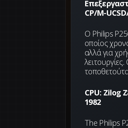
Επεξεργαστ
CP/M-UCSD/P
Ο Philips P25
οποίος χρον
αλλά για χρή
λειτουργίες
τοποθετούταν
CPU: Zilog 
1982
The Philips 