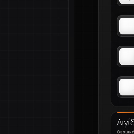
Αιγί
Θεσμική 