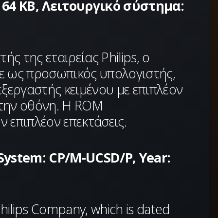
 64 KB, Λειτουργικό σύστημα:
ής της εταιρείας Philips, ο
κε ως προσωπικός υπολογιστής,
εξεργαστής κειμένου με επιπλέον
στην οθόνη. Η ROM
ν επιπλέον επεκτάσεις.
 System: CP/M-UCSD/P, Year:
hilips Company, which is dated