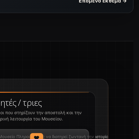
Επόμενο έκθεμα →
τές / τριες
οι που στηρίζουν την αποστολή και την
ρινή λειτουργία του Μουσείου.
υσείο Πληροφορικής να διατηρεί ζωντανή την ιστορία της τεχνολογία
♥