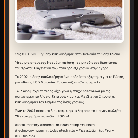
Στις 07.07.2000 η Sony κυκλοφόρησε στην Ιαπωνία το Sony PSone.
Ήταν μια επανασχεδιασμένη έκδοση -σε μικρότερες διαστάσεις-
του πρώτου Playstation που ήταν ήδη έξι χρόνια στην αγορά.
Το 2002, η Sony κυκλοφόρησε ένα πρόσθετο εξάρτημα για το PSone,
μια οθόνης LCD 5 ιντσών. Το ονόμαζαν «Combo pack».
Το PSone μέχρι το τέλος είχε γίνει η παιχνιδοκονσόλα με τις
υψηλότερες πωλήσεις, ξεπερνώντας και PlayStation 2 που είχε
κυκλοφορήσει τον Μάρτιο της ίδιας χρονιάς.
Έως το 2005 όπου και διακόπηκε η κυκλοφορία του, είχαν πωληθεί
28 εκατομμύρια κονσόλες PSOne!
#recall_memory #hellenicITmuseum #elmp #museum
#technologymuseum #todayintechhistory #playstation #ps #sony
#PSOne #lcd