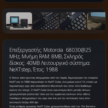
Επεξεργαστής: Motorola 68030@25
MHz, Μνήμη RAM: 8MB, Σκληρός
δίσκος: 40MB Λειτουργικό σύστημα:
NeXTstep, Έτος: 1988
Ο Steve Jobs έχοντας αποχωρήσει από την Apple, δημιούργησε την εταιρεία
NeXT και το 1988 παρουσίασε το NeXT Cube, ένα μαύρο κουτί 12 ιντσών με
περισσότερη ισχύ από οποιοδήποτε Macintosh που ήταν τότε διαθέσιμο
εκείνη την εποχή. Ο NeXT Cube ήταν καινοτόμος διότι μεταξύ άλλων:
χρησιμοποίησε postscript τόσο για την εμφάνιση εικόνων στην οθόνη
τεσσάρων αποχρώσεων του γκρι όσο και για την εκτύπωση τους στον
εκτυπωτή λέιζερ 400 dpi.
Ένας σταθμός εργασίας NeXT Cube χρησιμοποιήθηκε από τον Tim Berners-