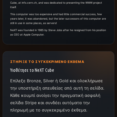
Cube, at info.cern.ch, and was dedicated to presenting the WWW project
itself.
This computer was too expensive and had little commercial success, few
years later, it was abandoned, but the later successors of this computer are
still in use in some places, as servers!
NeXT was founded in 1985 by Steve Jobs after he resigned from his position
as CEO at Apple Computer.
ΣΤΉΡΙΞΕ ΤΟ ΣΥΓΚΕΚΡΙΜΈΝΟ ΈΚΘΕΜΑ
Υιοθέτησε το NeXT Cube
Επίλεξε Bronze, Silver ή Gold και ολοκλήρωσε
την υποστήριξη απευθείας από αυτή τη σελίδα.
Κάθε κουμπί ανοίγει την πραγματική ασφαλή
σελίδα Stripe και συνδέει αυτόματα την
πληρωμή με το συγκεκριμένο έκθεμα.