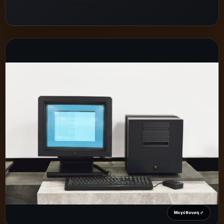
Μεγέθυνση ⤢