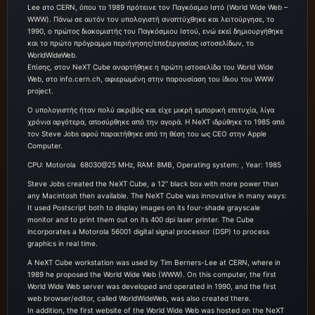
Lee στο CERN, όπου το 1989 πρότεινε τον Παγκόσμιο Ιστό (World Wide Web –
WWW). Πάνω σε αυτόν τον υπολογιστή αναπτύχθηκε και λειτούργησε, το
1990, ο πρώτος διακομιστής του Παγκόσμιου Ιστού, ενώ εκεί δημιουργήθηκε
και το πρώτο πρόγραμμα περιήγησης/επεξεργασίας ιστοσελίδων, το
WorldWideWeb.
Επίσης, στον NeXT Cube αναρτήθηκε η πρώτη ιστοσελίδα του World Wide
Web, στο info.cern.ch, αφιερωμένη στην παρουσίαση του ίδιου του WWW
project.
O υπολογιστής ήταν πολύ ακριβός και είχε μικρή εμπορική επιτυχία, λίγα
χρόνια αργότερα, αποσύρθηκε από την αγορά. Η NeXT ιδρύθηκε το 1985 από
τον Steve Jobs αφού παραιτήθηκε από τη θέση του ως CEO στην Apple
Computer.
CPU: Motorola 68030@25 MHz, RAM: 8MB, Operating system: , Year: 1985
Steve Jobs created the NeXT Cube, a 12″ black box with more power than
any Macintosh then available. The NeXT Cube was innovative in many ways:
It used Postscript both to display images on its four-shade grayscale
monitor and to print them out on its 400 dpi laser printer. The Cube
incorporates a Motorola 56001 digital signal processor (DSP) to process
graphics in real time.
A NeXT Cube workstation was used by Tim Berners-Lee at CERN, where in
1989 he proposed the World Wide Web (WWW). On this computer, the first
World Wide Web server was developed and operated in 1990, and the first
web browser/editor, called WorldWideWeb, was also created there.
In addition, the first website of the World Wide Web was hosted on the NeXT