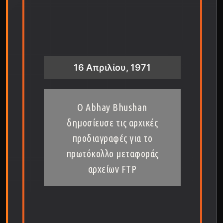
16 Απριλίου, 1971
Ο Abhay Bhushan
δημοσίευσε τις αρχικές
προδιαγραφές για το
πρωτόκολλο μεταφοράς
αρχείων FTP