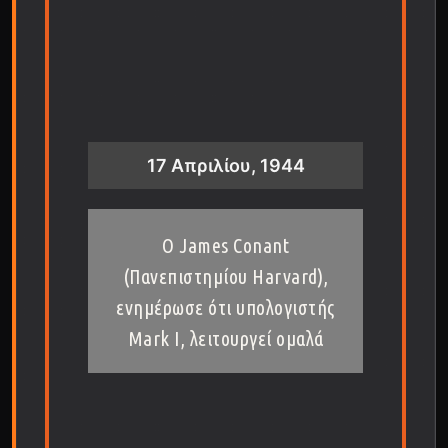
17 Απριλίου, 1944
Ο James Conant
(Πανεπιστημίου Harvard),
ενημέρωσε ότι υπολογιστής
Mark I, λειτουργεί ομαλά