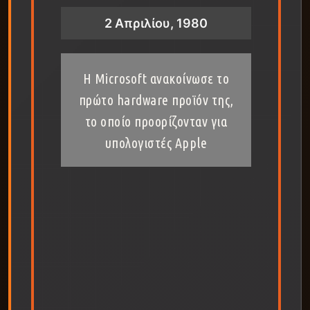
2 Απριλίου, 1980
Η Microsoft ανακοίνωσε το
πρώτο hardware προϊόν της,
το οποίο προορίζονταν για
υπολογιστές Apple