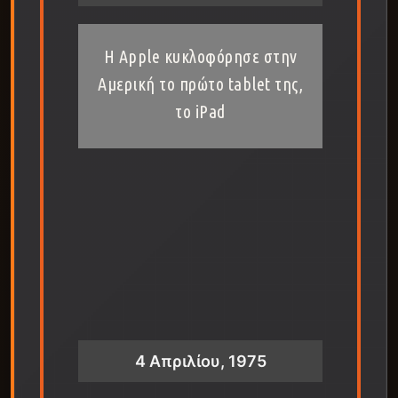
Η Apple κυκλοφόρησε στην
Αμερική το πρώτο tablet της,
το iPad
4 Απριλίου, 1975