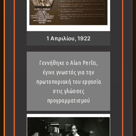
1 Απριλίου, 1922
Γεννήθηκε ο Alan Perlis,
έγινε γνωστός για την
πρωτοποριακή του εργασία
στις γλώσσες
προγραμματισμού