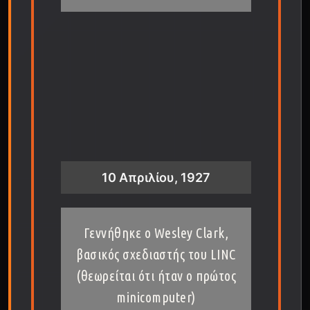
10 Απριλίου, 1927
Γεννήθηκε ο Wesley Clark,
βασικός σχεδιαστής του LINC
(θεωρείται ότι ήταν ο πρώτος
minicomputer)