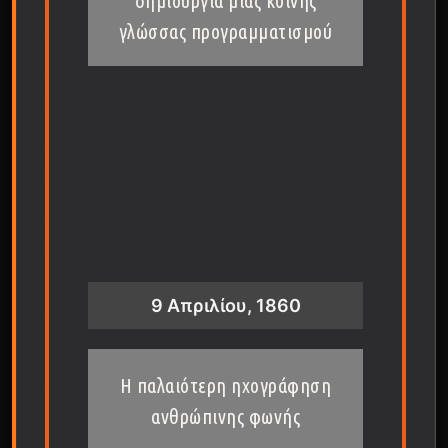
δημιουργία μιας κοινής
γλώσσας προγραμματισμού
9 Απριλίου, 1860
Η παλαιότερη ηχογράφηση
ανθρώπινης φωνής