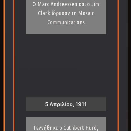
Ο Marc Andreessen και ο Jim
Clark ίδρυσαν τη Mosaic
Communications
5 Απριλίου, 1911
Γεννήθηκε ο Cuthbert Hurd,