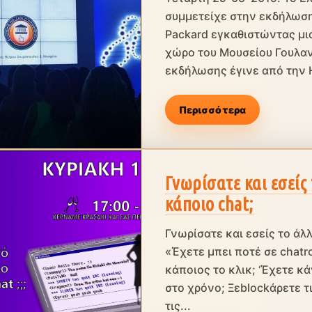
συμμετείχε στην εκδήλωση 
Packard εγκαθιστώντας μια
χώρο του Μουσείου Γουλαν
εκδήλωσης έγινε από την H
Περισσότερα
Γνωρίσατε και εσείς 
κάποιο chat;
Γνωρίσατε και εσείς το άλλ
«Έχετε μπει ποτέ σε chatr
κάποιος το κλικ; ‘Έχετε κ
στο χρόνο; Ξεblockάρετε τ
τις...