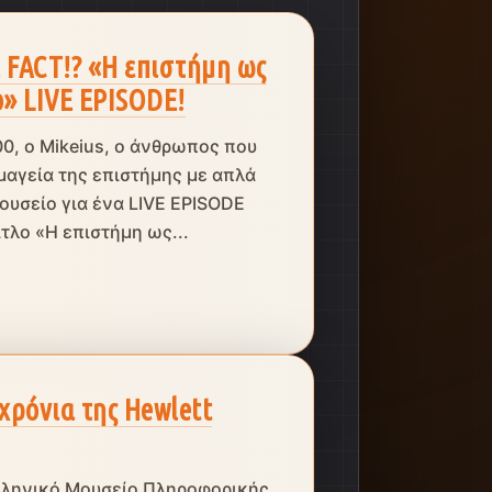
 FACT!? «Η επιστήμη ως
ο» LIVE EPISODE!
00, ο Mikeius, ο άνθρωπος που
μαγεία της επιστήμης με απλά
Μουσείο για ένα LIVE EPISODE
τλο «Η επιστήμη ως...
χρόνια της Hewlett
λληνικό Μουσείο Πληροφορικής