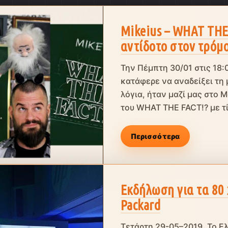
Mikeius – WHAT THE
αντίδοτο στον τρόμ
Την Πέμπτη 30/01 στις 18:
κατάφερε να αναδείξει τη 
λόγια, ήταν μαζί μας στο 
του WHAT THE FACT!? με τί
Περισσότερα
Εκδήλωση για τα 80 
Packard
Τετάρτη 29-05–2019. Το Ε