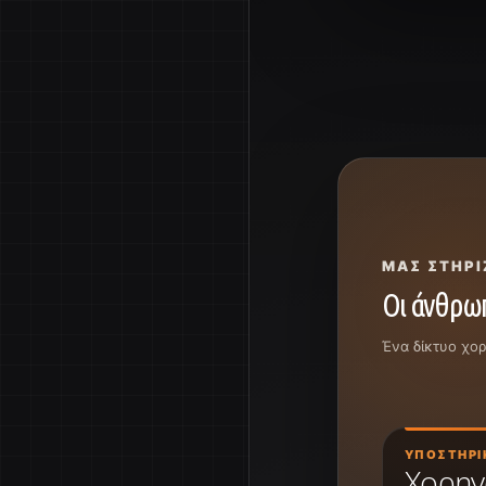
ΜΑΣ ΣΤΗΡΊ
Οι άνθρωπ
Ένα δίκτυο χο
ΥΠΟΣΤΗΡΙ
Χορηγ