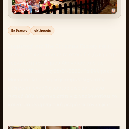
Εκθέσεις
ektheseis
Συμμετοχή στο The Christmas Factory και η
Επέλαση των Ξωτικών το οποίο διεξήχθη στην
Τεχνόπολη του Δήμου Αθηναίων από τις
30/11/2019 έως τις 05/01/2020. Το Ελληνικό
Μουσείο Πληροφορικής συμμετείχε στην
εκδήλωση εγκαθιστώντας display με ένα
τυπικό 80’s γιορτινό σπίτι για αποθανατίσει το
κοινό μια αναμνηστική ρετρό φωτογραφία!