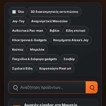
▦
Όλα
3D διακοσμητικές εκτυπώσεις
Joy-Toy
Αναμνηστικά Μουσείου
Αυθεντικά Pac-man
Βιβλίο
Είδη σπιτιού
Ηλεκτρονικά-Gadgets
Κοσμήματα Alexa’s Joy
Κούπες
Μπρελόκ
Παιχνίδια & διάφορα gadgets
Σουβέρ
Σχολικά Είδη
Χειροποίητα Pixel art
Δωρεάν είσοδος στο Μουσείο