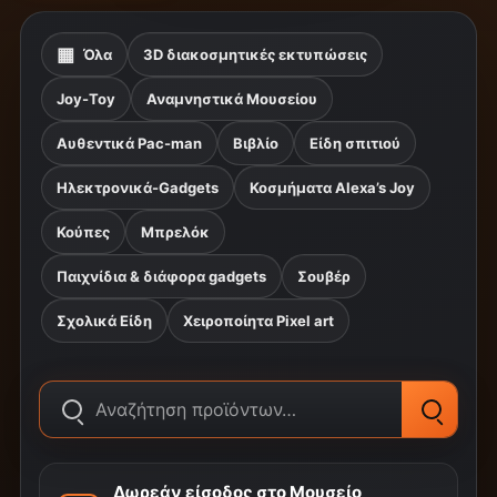
▦
Όλα
3D διακοσμητικές εκτυπώσεις
Joy-Toy
Αναμνηστικά Μουσείου
Αυθεντικά Pac-man
Βιβλίο
Είδη σπιτιού
Ηλεκτρονικά-Gadgets
Κοσμήματα Alexa’s Joy
Κούπες
Μπρελόκ
Παιχνίδια & διάφορα gadgets
Σουβέρ
Σχολικά Είδη
Χειροποίητα Pixel art
Δωρεάν είσοδος στο Μουσείο