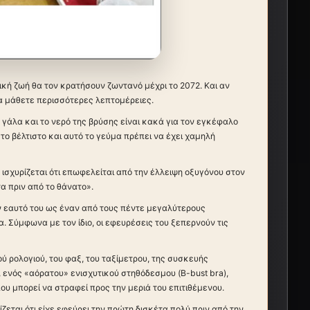
ική ζωή θα τον κρατήσουν ζωντανό μέχρι το 2072. Και αν
να μάθετε περισσότερες λεπτομέρειες.
ο γάλα και το νερό της βρύσης είναι κακά για τον εγκέφαλο
το βέλτιστο και αυτό το γεύμα πρέπει να έχει χαμηλή
 ισχυρίζεται ότι επωφελείται από την έλλειψη οξυγόνου στον
α πριν από το θάνατο».
ον εαυτό του ως έναν από τους πέντε μεγαλύτερους
α. Σύμφωνα με τον ίδιο, οι εφευρέσεις του ξεπερνούν τις
ύ ρολογιού, του φαξ, του ταξίμετρου, της συσκευής
 ενός «αόρατου» ενισχυτικού στηθόδεσμου (B-bust bra),
ου μπορεί να στραφεί προς την μεριά του επιτιθέμενου.
εται ότι είχε εφεύρει την πρώτη δισκέτα πολύ πριν από την