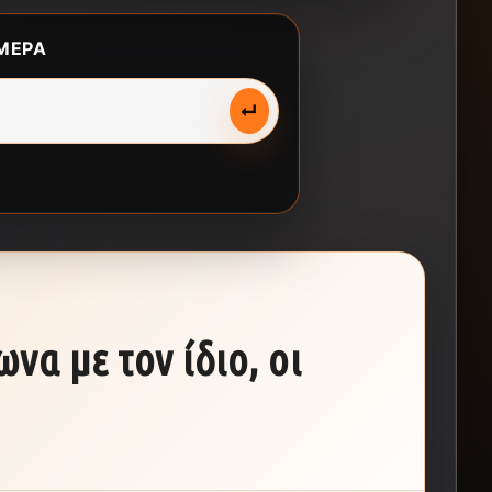
ΜΕΡΑ
↵
α με τον ίδιο, οι