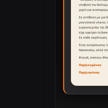
υποβολή του διπλώμ
χαρτί για αναπαραγ
Σε αντίθεση με μια 
μαγνητικού υλικού, 
ευρεσιτεχνίας της I
είχε εφεύρει τη δισ
Σε κάθε περίπτωση,
Ένας εκπρόσωπος της
Nakamatsu, αλλά τόν
#recall_memory #he
Πηγή κειμένου
Πηγή εικόνας