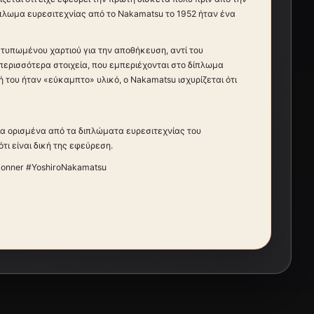
πλωμα ευρεσιτεχνίας από το Nakamatsu το 1952 ήταν ένα
 τυπωμένου χαρτιού για την αποθήκευση, αντί του
α περισσότερα στοιχεία, που εμπεριέχονται στο δίπλωμα
ή του ήταν «εύκαμπτο» υλικό, ο Nakamatsu ισχυρίζεται ότι
για ορισμένα από τα διπλώματα ευρεσιτεχνίας του
τι είναι δική της εφεύρεση.
ionner #YoshiroNakamatsu