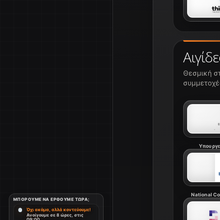
Αιγίδε
Θεσμική στ
συμμετοχές
Υπουργε
National Coa
ΜΠΟΡΟΎΜΕ ΝΑ ΈΡΘΟΥΜΕ ΤΏΡΑ;
Όχι ακόμα, αλλά κοντεύουμε!
Ανοίγουμε σε 8 ώρες, στις
09:00.