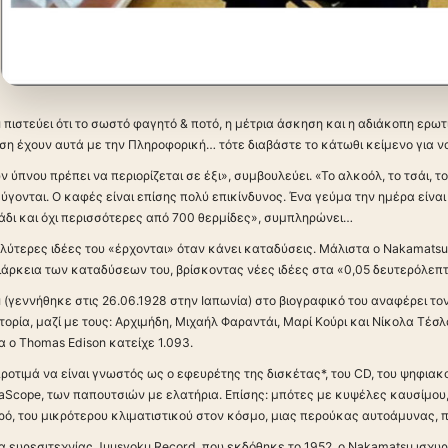
 πιστεύει ότι το σωστό φαγητό & ποτό, η μέτρια άσκηση και η αδιάκοπη ερωτ
ση έχουν αυτά με την Πληροφορική… τότε διαβάστε το κάτωθι κείμενο για 
 ύπνου πρέπει να περιορίζεται σε έξι», συμβουλεύει. «Το αλκοόλ, το τσάι, τ
ύγονται. Ο καφές είναι επίσης πολύ επικίνδυνος. Ένα γεύμα την ημέρα είναι 
άδι και όχι περισσότερες από 700 θερμίδες», συμπληρώνει…
 καλύτερες ιδέες του «έρχονται» όταν κάνει καταδύσεις. Μάλιστα ο Nakamatsu
άρκεια των καταδύσεων του, βρίσκοντας νέες ιδέες στα «0,05 δευτερόλεπτ
 (γεννήθηκε στις 26.06.1928 στην Ιαπωνία) στο βιογραφικό του αναφέρει τ
τορία, μαζί με τους: Αρχιμήδη, Μιχαήλ Φαραντάι, Μαρί Κούρι και Νίκολα Τέσλ
ρία ο Thomas Edison κατείχε 1.093.
οτιμά να είναι γνωστός ως ο εφευρέτης της δισκέτας*, του CD, του ψηφιακο
Scope, των παπουτσιών με ελατήρια. Επίσης: μπότες με κυψέλες καυσίμου,
ρό, του μικρότερου κλιματιστικού στον κόσμο, μιας περούκας αυτοάμυνας, π
 ευρεσιτεχνίας Juusyoku Record, που εκδόθηκε το 1952, ο Nakamatsu ισχυρίζ