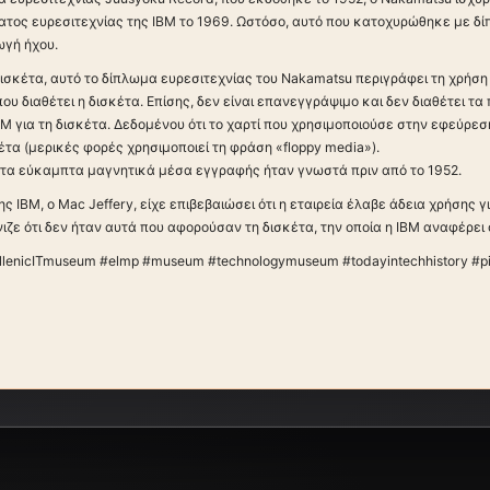
ατος ευρεσιτεχνίας της IBM το 1969. Ωστόσο, αυτό που κατοχυρώθηκε με δί
ωγή ήχου.
δισκέτα, αυτό το δίπλωμα ευρεσιτεχνίας του Nakamatsu περιγράφει τη χρήση
που διαθέτει η δισκέτα. Επίσης, δεν είναι επανεγγράψιμο και δεν διαθέτει τ
BM για τη δισκέτα. Δεδομένου ότι το χαρτί που χρησιμοποιούσε στην εφεύρεσ
κέτα (μερικές φορές χρησιμοποιεί τη φράση «floppy media»).
 τα εύκαμπτα μαγνητικά μέσα εγγραφής ήταν γνωστά πριν από το 1952.
 IBM, ο Mac Jeffery, είχε επιβεβαιώσει ότι η εταιρεία έλαβε άδεια χρήσης 
ιζε ότι δεν ήταν αυτά που αφορούσαν τη δισκέτα, την οποία η IBM αναφέρει ό
llenicITmuseum #elmp #museum #technologymuseum #todayintechhistory #p