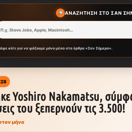
ΑΝΑΖΉΤΗΣΗ ΣΤΟ ΣΑΝ ΣΉ
ράψε κάτι για να ψάξουμε μόνο μέσα στα άρθρα «Σαν Σήμερα».
928
κε Yoshiro Nakamatsu, σύμφων
εις του ξεπερνούν τις 3.500!
στον μήνα