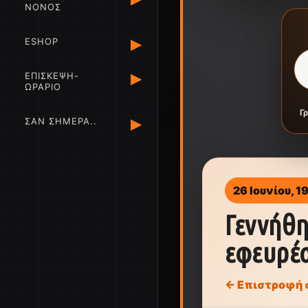
ΝΟΝΟΣ
▸
ESHOP
▸
ΕΠΙΣΚΕΨΗ-
ΩΡΑΡΙΟ
Γ
▸
ΣΑΝ ΣΗΜΕΡΑ..
26 Ιουνίου, 1
Γεννήθη
εφευρέσ
← Επιστροφή 