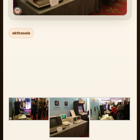
ektheseis
Το Ελληνικό Μουσείο Πληροφορικής
συμμετείχε στο 17o συνέδριο InfoCom World (24
Οκτωβρίου 2015) εγκαθιστώντας μια μίνι
έκθεση στο επίπεδο Μακεδονία του
ξενοδοχείου Divani Caravel Αθηνών.