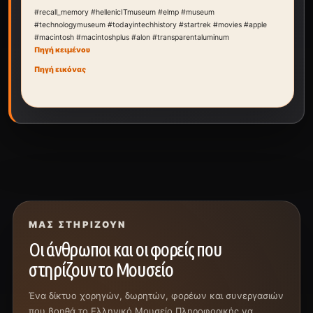
#recall_memory
#hellenicITmuseum
#elmp
#museum
#technologymuseum
#todayintechhistory
#startrek
#movies
#apple
#macintosh
#macintoshplus
#alon
#transparentaluminum
Πηγή κειμένου
Πηγή εικόνας
ΜΑΣ ΣΤΗΡΊΖΟΥΝ
Οι άνθρωποι και οι φορείς που
στηρίζουν το Μουσείο
Ένα δίκτυο χορηγών, δωρητών, φορέων και συνεργασιών
που βοηθά το Ελληνικό Μουσείο Πληροφορικής να