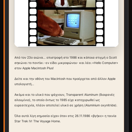
Από τον 23ο αιώνα… επιστροφή στο 1986 και κάποια στιγμή ο Scott
σηκώνει το ποντίκι -εν είδει μικροφώνου- και λέει «Hello Computer»
στον Apple Macintosh Plus!
Δείτε και την οθόνη του Macintosh που προέρχεται από άλλον Apple
υπολογιστή…
Ακόμα και το υλικό που ψάχνουν, Transparent Aluminum (διαφανές
αλουμίνιο), το οποίο όντως το 1985 είχε κατοχυρωθεί ως
ευρεσιτεχνία, πλέον αποτελεί υλικό σε χρήση (Aluminium oxynitride).
Όλα αυτά λίγη σημασία είχαν όταν στις 26.11.1986 «βγήκε» η ταινία
Star Trek IV: The Voyage Home.