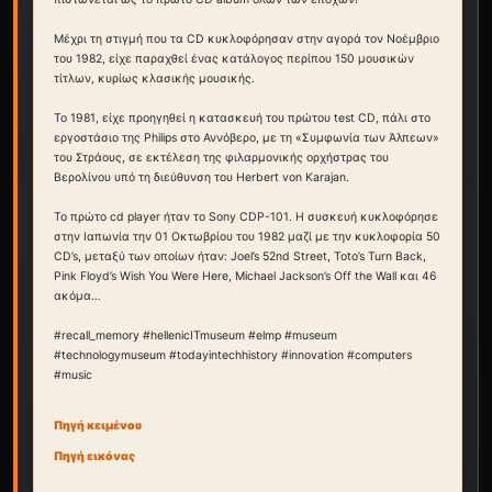
Μέχρι τη στιγμή που τα CD κυκλοφόρησαν στην αγορά τον Νοέμβριο
του 1982, είχε παραχθεί ένας κατάλογος περίπου 150 μουσικών
τίτλων, κυρίως κλασικής μουσικής.
Το 1981, είχε προηγηθεί η κατασκευή του πρώτου test CD, πάλι στο
εργοστάσιο της Philips στο Αννόβερο, με τη «Συμφωνία των Άλπεων»
του Στράους, σε εκτέλεση της φιλαρμονικής ορχήστρας του
Βερολίνου υπό τη διεύθυνση του Herbert von Karajan.
Το πρώτο cd player ήταν το Sony CDP-101. Η συσκευή κυκλοφόρησε
στην Ιαπωνία την 01 Οκτωβρίου του 1982 μαζί με την κυκλοφορία 50
CD’s, μεταξύ των οποίων ήταν: Joel’s 52nd Street, Toto’s Turn Back,
Pink Floyd’s Wish You Were Here, Michael Jackson’s Off the Wall και 46
ακόμα…
#recall_memory
#hellenicITmuseum
#elmp
#museum
#technologymuseum
#todayintechhistory
#innovation
#computers
#music
Πηγή κειμένου
Πηγή εικόνας