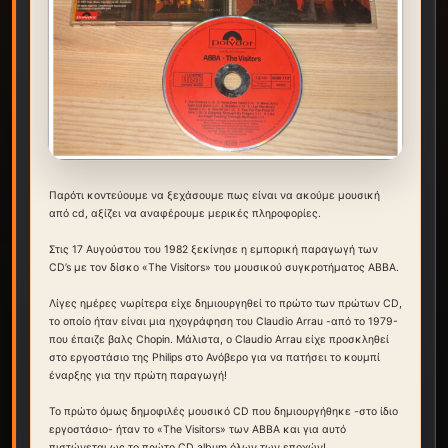
Παρότι κοντεύουμε να ξεχάσουμε πως είναι να ακούμε μουσική
από cd, αξίζει να αναφέρουμε μερικές πληροφορίες.
Στις 17 Αυγούστου του 1982 ξεκίνησε η εμπορική παραγωγή των
CD’s με τον δίσκο «The Visitors» του μουσικού συγκροτήματος ABBA.
Λίγες ημέρες νωρίτερα είχε δημιουργηθεί το πρώτο των πρώτων CD,
το οποίο ήταν είναι μια ηχογράφηση του Claudio Arrau -από το 1979-
που έπαιζε βαλς Chopin. Μάλιστα, ο Claudio Arrau είχε προσκληθεί
στο εργοστάσιο της Philips στο Ανόβερο για να πατήσει το κουμπί
έναρξης για την πρώτη παραγωγή!
Το πρώτο όμως δημοφιλές μουσικό CD που δημιουργήθηκε -στο ίδιο
εργοστάσιο- ήταν το «The Visitors» των ABBA και για αυτό
πιστώνεται ως το πρώτο CD album όλων των εποχών!