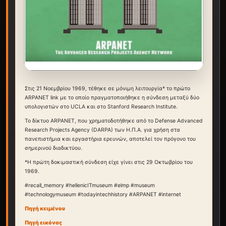
Στις 21 Νοεμβρίου 1969, τέθηκε σε μόνιμη λειτουργία* το πρώτο
ARPANET link με το οποίο πραγματοποιήθηκε η σύνδεση μεταξύ δύο
υπολογιστών στο UCLA και στο Stanford Research Institute.
Το δίκτυο ARPANET, που χρηματοδοτήθηκε από το Defense Advanced
Research Projects Agency (DARPA) των Η.Π.Α. για χρήση στα
πανεπιστήμια και εργαστήρια ερευνών, αποτελεί τον πρόγονο του
σημερινού διαδικτύου.
*Η πρώτη δοκιμαστική σύνδεση είχε γίνει στις 29 Οκτωβρίου του
1969.
#recall_memory #hellenicITmuseum #elmp #museum
#technologymuseum #todayintechhistory #ARPANET #internet
Πηγή κειμένου
Πηγή εικόνας