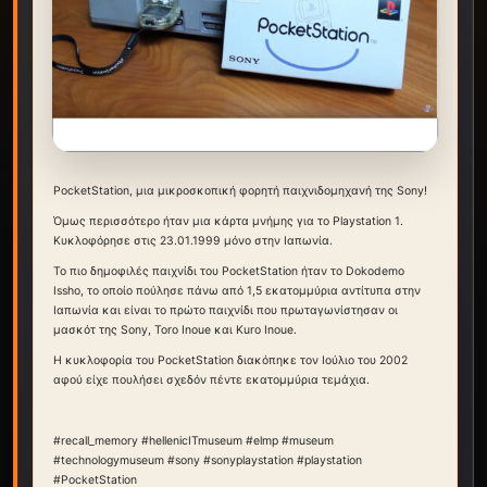
PocketStation, μια μικροσκοπική φορητή παιχνιδομηχανή της Sony!
Όμως περισσότερο ήταν μια κάρτα μνήμης για το Playstation 1.
Κυκλοφόρησε στις 23.01.1999 μόνο στην Ιαπωνία.
Το πιο δημοφιλές παιχνίδι του PocketStation ήταν το Dokodemo
Issho, το οποίο πούλησε πάνω από 1,5 εκατομμύρια αντίτυπα στην
Ιαπωνία και είναι το πρώτο παιχνίδι που πρωταγωνίστησαν οι
μασκότ της Sony, Toro Inoue και Kuro Inoue.
Η κυκλοφορία του PocketStation διακόπηκε τον Ιούλιο του 2002
αφού είχε πουλήσει σχεδόν πέντε εκατομμύρια τεμάχια.
#recall_memory #hellenicITmuseum #elmp #museum
#technologymuseum #sony #sonyplaystation #playstation
#PocketStation