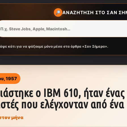
ΑΝΑΖΉΤΗΣΗ ΣΤΟ ΣΑΝ ΣΉ
ράψε κάτι για να ψάξουμε μόνο μέσα στα άρθρα «Σαν Σήμερα».
υ, 1957
άστηκε ο IBM 610, ήταν ένας
στές που ελέγχονταν από ένα
στον μήνα