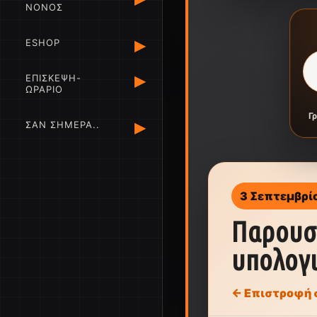
ΝΟΝΟΣ
▸
ESHOP
▸
ΕΠΙΣΚΕΨΗ-
ΩΡΑΡΙΟ
Γ
▸
ΣΑΝ ΣΗΜΕΡΑ..
3 Σεπτεμβρίο
Παρουσι
υπολογι
← Επιστροφή 