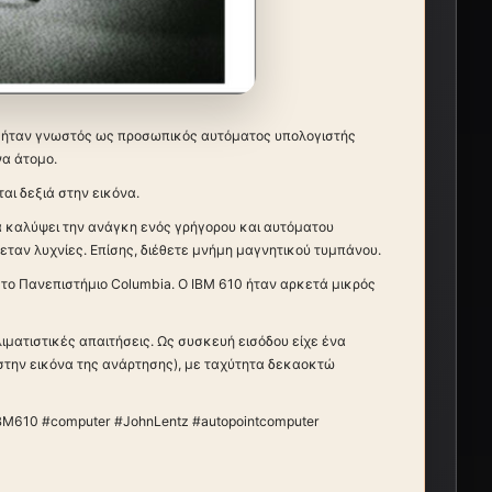
ει, ήταν γνωστός ως προσωπικός αυτόματος υπολογιστής
να άτομο.
αι δεξιά στην εικόνα.
να καλύψει την ανάγκη ενός γρήγορου και αυτόματου
θεταν λυχνίες. Επίσης, διέθετε μνήμη μαγνητικού τυμπάνου.
 στο Πανεπιστήμιο Columbia. Ο ΙΒΜ 610 ήταν αρκετά μικρός
λιματιστικές απαιτήσεις. Ως συσκευή εισόδου είχε ένα
 στην εικόνα της ανάρτησης), με ταχύτητα δεκαοκτώ
BM610 #computer #JohnLentz #autopointcomputer