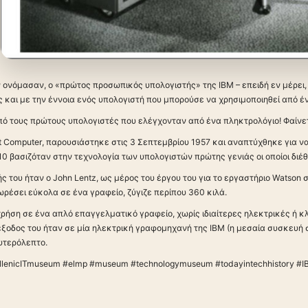
ον ονόμασαν, ο «πρώτος προσωπικός υπολογιστής» της IBM – επειδή εν μέρ
ς και με την έννοια ενός υπολογιστή που μπορούσε να χρησιμοποιηθεί από έ
πό τους πρώτους υπολογιστές που ελέγχονταν από ένα πληκτρολόγιο! Φαίνετ
t Computer, παρουσιάστηκε στις 3 Σεπτεμβρίου 1957 και αναπτύχθηκε για 
10 βασιζόταν στην τεχνολογία των υπολογιστών πρώτης γενιάς οι οποίοι διέ
ς του ήταν ο John Lentz, ως μέρος του έργου του για το εργαστήριο Watson
ωρέσει εύκολα σε ένα γραφείο, ζύγιζε περίπου 360 κιλά.
 χρήση σε ένα απλό επαγγελματικό γραφείο, χωρίς ιδιαίτερες ηλεκτρικές ή κ
έξοδος του ήταν σε μία ηλεκτρική γραφομηχανή της IBM (η μεσαία συσκευή
υτερόλεπτο.
llenicITmuseum #elmp #museum #technologymuseum #todayintechhistory #I