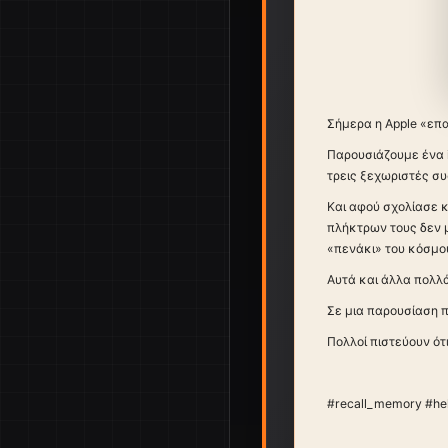
Σήμερα η Apple «επ
Παρουσιάζουμε ένα i
τρεις ξεχωριστές συ
Και αφού σχολίασε κ
πλήκτρων τους δεν 
«πενάκι» του κόσμου
Αυτά και άλλα πολλά
Σε μια παρουσίαση π
Πολλοί πιστεύουν ότ
#recall_memory #he