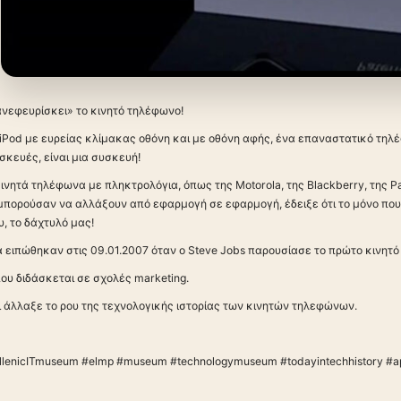
ανεφευρίσκει» το κινητό τηλέφωνο!
Pod με ευρείας κλίμακας οθόνη και με οθόνη αφής, ένα επαναστατικό τηλέφ
σκευές, είναι μια συσκευή!
ινητά τηλέφωνα με πληκτρολόγια, όπως της Motorola, της Blackberry, της Pal
μπορούσαν να αλλάξουν από εφαρμογή σε εφαρμογή, έδειξε ότι το μόνο που 
, το δάχτυλό μας!
 ειπώθηκαν στις 09.01.2007 όταν ο Steve Jobs παρουσίασε το πρώτο κινητό 
ου διδάσκεται σε σχολές marketing.
ι άλλαξε το ρου της τεχνολογικής ιστορίας των κινητών τηλεφώνων.
llenicITmuseum #elmp #museum #technologymuseum #todayintechhistory #ap