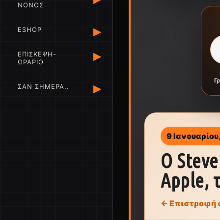
ΝΟΝΟΣ
▸
ESHOP
▸
ΕΠΙΣΚΕΨΗ-
ΩΡΑΡΙΟ
Γ
▸
ΣΑΝ ΣΗΜΕΡΑ..
9 Ιανουαρίου
Ο Steve
Apple, 
← Επιστροφή 