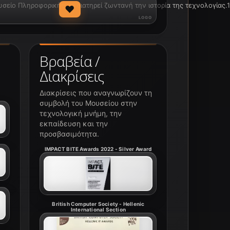
ίο Πληροφορικής να διατηρεί ζωντανή την ιστορία της τεχνολογίας.1
♥
Βραβεία /
Διακρίσεις
Διακρίσεις που αναγνωρίζουν τη
συμβολή του Μουσείου στην
τεχνολογική μνήμη, την
εκπαίδευση και την
προσβασιμότητα.
IMPACT BITE Awards 2022 - Silver Award
British Computer Society - Hellenic
International Section