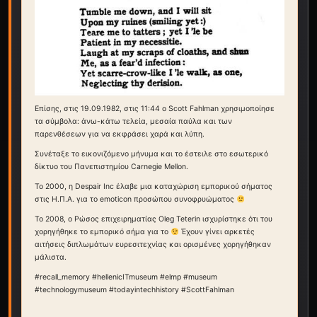
Επίσης, στις 19.09.1982, στις 11:44 ο Scott Fahlman χρησιμοποίησε
τα σύμβολα: άνω-κάτω τελεία, μεσαία παύλα και των
παρενθέσεων για να εκφράσει χαρά και λύπη.
Συνέταξε το εικονιζόμενο μήνυμα και το έστειλε στο εσωτερικό
δίκτυο του Πανεπιστημίου Carnegie Mellon.
Το 2000, η Despair Inc έλαβε μια καταχώριση εμπορικού σήματος
στις Η.Π.Α. για το emoticon προσώπου συνοφρυώματος
Το 2008, ο Ρώσος επιχειρηματίας Oleg Teterin ισχυρίστηκε ότι του
χορηγήθηκε το εμπορικό σήμα για το
Έχουν γίνει αρκετές
αιτήσεις διπλωμάτων ευρεσιτεχνίας και ορισμένες χορηγήθηκαν
μάλιστα.
#recall_memory #hellenicITmuseum #elmp #museum
#technologymuseum #todayintechhistory #ScottFahlman