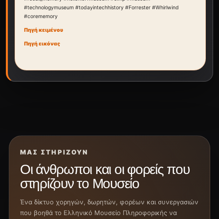
#technologymuseum #todayintechhistory #Forrester #Whirlwind
#corememory
Πηγή κειμένου
Πηγή εικόνας
ΜΑΣ ΣΤΗΡΊΖΟΥΝ
Οι άνθρωποι και οι φορείς που
στηρίζουν το Μουσείο
Ένα δίκτυο χορηγών, δωρητών, φορέων και συνεργασιών
που βοηθά το Ελληνικό Μουσείο Πληροφορικής να