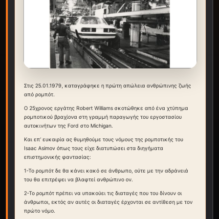
Στις 25.01.1979, καταγράφηκε η πρώτη απώλεια ανθρώπινης ζωής
από ρομπότ.
Ο 25χρονος εργάτης Robert Williams σκοτώθηκε από ένα χτύπημα
ρομποτικού βραχίονα στη γραμμή παραγωγής του εργοστασίου
αυτοκινήτων της Ford στο Michigan.
Και επ’ ευκαιρία ας θυμηθούμε τους νόμους της ρομποτικής του
Isaac Asimov όπως τους είχε διατυπώσει στα διηγήματα
επιστημονικής φαντασίας:
1-Το ρομπότ δε θα κάνει κακό σε άνθρωπο, ούτε με την αδράνειά
του θα επιτρέψει να βλαφτεί ανθρώπινο ον.
2-Το ρομπότ πρέπει να υπακούει τις διαταγές που του δίνουν οι
άνθρωποι, εκτός αν αυτές οι διαταγές έρχονται σε αντίθεση με τον
πρώτο νόμο.