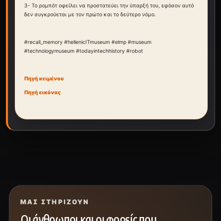
3- Το ρομπότ οφείλει να προστατεύει την ύπαρξή του, εφόσον αυτό
δεν συγκρούεται με τον πρώτο και το δεύτερο νόμο.
#recall_memory #hellenicITmuseum #elmp #museum
#technologymuseum #todayintechhistory #robot
Πηγή κειμένου
Πηγή εικόνας
ΜΑΣ ΣΤΗΡΊΖΟΥΝ
Οι άνθρωποι και οι φορείς που