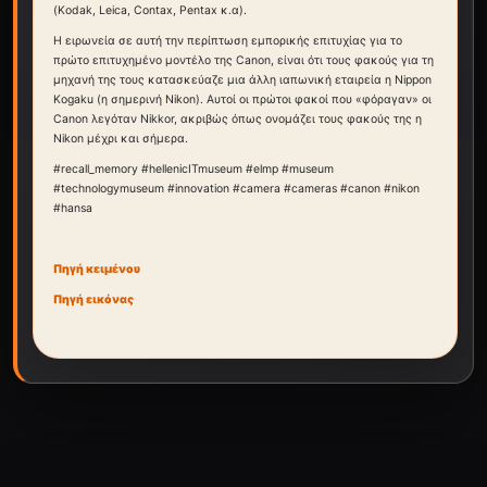
(Kodak, Leica, Contax, Pentax κ.α).
Η ειρωνεία σε αυτή την περίπτωση εμπορικής επιτυχίας για το
πρώτο επιτυχημένο μοντέλο της Canon, είναι ότι τους φακούς για τη
μηχανή της τους κατασκεύαζε μια άλλη ιαπωνική εταιρεία η Nippon
Kogaku (η σημερινή Nikon). Αυτοί οι πρώτοι φακοί που «φόραγαν» οι
Canon λεγόταν Nikkor, ακριβώς όπως ονομάζει τους φακούς της η
Nikon μέχρι και σήμερα.
#recall_memory #hellenicITmuseum #elmp #museum
#technologymuseum #innovation #camera #cameras #canon #nikon
#hansa
Πηγή κειμένου
Πηγή εικόνας