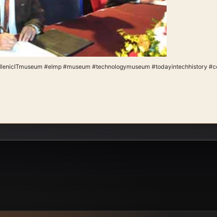
llenicITmuseum #elmp #museum #technologymuseum #todayintechhistory #co