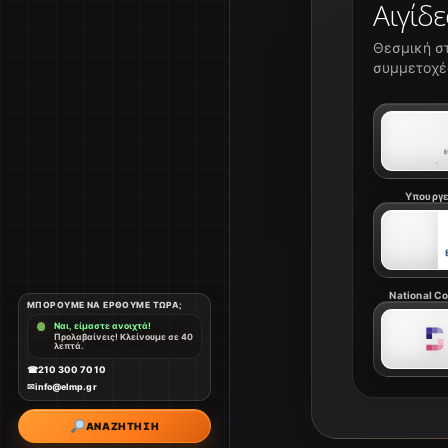
Αιγίδε
Θεσμική στ
συμμετοχές
Υπουργε
National Coa
ΜΠΟΡΟΎΜΕ ΝΑ ΈΡΘΟΥΜΕ ΤΏΡΑ;
Ναι, είμαστε ανοιχτά!
Προλαβαίνεις! Κλείνουμε σε 40
λεπτά.
☎
210 300 7010
✉
info@elmp.gr