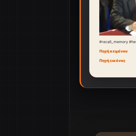
#recall_memory #he
Πηγή κειμένου
Πηγή εικόνας