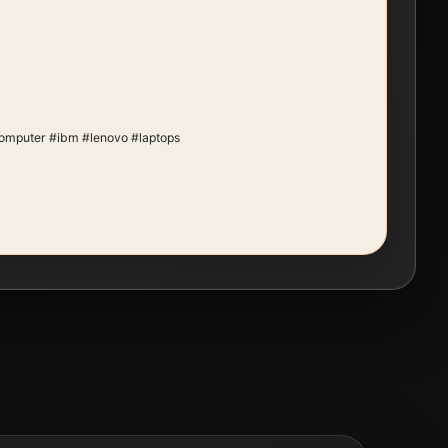
mputer #ibm #lenovo #laptops