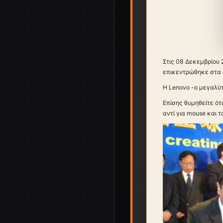
Στις 08 Δεκεμβρίου 
επικεντρώθηκε στα
Η Lenovo -ο μεγαλύ
Επίσης θυμηθείτε ότι
αντί για mouse και 