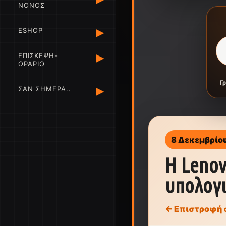
ΝΟΝΟΣ
▸
ESHOP
▸
ΕΠΙΣΚΕΨΗ-
ΩΡΑΡΙΟ
Γ
▸
ΣΑΝ ΣΗΜΕΡΑ..
8 Δεκεμβρίο
Η Lenov
υπολογι
← Επιστροφή 