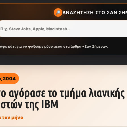
ΑΝΑΖΉΤΗΣΗ ΣΤΟ ΣΑΝ ΣΉ
ράψε κάτι για να ψάξουμε μόνο μέσα στα άρθρα «Σαν Σήμερα».
υ, 2004
o αγόρασε το τμήμα λιανικής
στών της IBM
στον μήνα