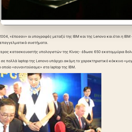
2004, «έπεσαν» οι υπογραφές μεταξύ της IBM και της Lenovo και έτσι η IBM
 επαγγελματικά συστήματα.
τερος κατασκευαστής υπολογιστών της Κίνας- έδωσε 650 εκατομμύρια δολά
 σε πολλά laptop της Lenovo υπάρχει ακόμη το χαρακτηριστικό κόκκινο «μοχλο
το οποίο «συναντούσαμε» στα laptop της IBM.