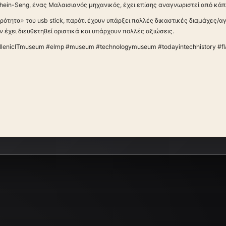
Khein-Seng, ένας Μαλαισιανός μηχανικός, έχει επίσης αναγνωριστεί από κάπο
ρότητα» του usb stick, παρότι έχουν υπάρξει πολλές δικαστικές διαμάχες/
ν έχει διευθετηθεί οριστικά και υπάρχουν πολλές αξιώσεις.
llenicITmuseum #elmp #museum #technologymuseum #todayintechhistory #