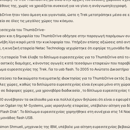
θους της, χωρίς να χρειάζεται συσκευή για να γίνει η ανάγνωση/εγγραφή.
bDrive ήταν τόσο άμεση και γιγαντιαία, ώστε η Trek μετατράπηκε μέσα σε 
ία σε όλες τις μεγάλες χώρες του κόσμου.
εσιτεχνία του ThumbDrive-
έρον και η δημοφιλία του ThumbDrive οδήγησε στην παραγωγή παρόμοιων 
νέβη λίγο καιρό μετά την κυκλοφορία του. Υπήρξαν επίσης αξιώσεις από αν
α, η κινεζική εταιρεία Netac Technology ισχυρίστηκε ότι εφηύρε τη μονάδα fl
2 η εταιρεία Trek έλαβε το δίπλωμα ευρεσιτεχνίας για το ThumbDrive από το 
ικαστικές διαμάχες, κάνοντας αγωγές κατά τεσσάρων εταιρειών που παραβ
α ευρεσιτεχνίας της Trek. Για το usb flash. Το 2005 το Ανώτατο Δικαστήρι
ατεύσει τα δικαιώματα πνευματικής ιδιοκτησίας για το ThumbDrive εκτός 
λες χώρες, καθώς τα διπλώματα ευρεσιτεχνίας είναι έγκυρα μόνο στη χώρα 
α σε διάφορες χώρες, μια χρονοβόρα διαδικασία , το δίπλωμα ευρεσιτεχνίας
0 συνέβησαν τα ακόλουθα μια και πολλοί έχουν δηλώσει ότι είναι ο εφευρέτης
on Ogdan της M-Systems, μιας ισραηλινής εταιρείας, υπέβαλαν αίτηση για δίπ
 Flash Disk”. Το δίπλωμα ευρεσιτεχνίας χορηγήθηκε στη συνέχεια στις 14 Ν
 μονάδας flash USB.
Shimon Shmueli, μηχανικός της IBM, υπέβαλε μια αίτηση ευρεσιτεχνίας βεβαιώ