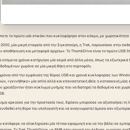
πετε το πρώτο usb στικάκι που κυκλοφόρησε στον κόσμο, με χωρητικότητα
 2000, μία μικρή εταιρεία από την Σιγκαπούρη, η Trek, παρουσίασε στην έκθ
ν αποθήκευση και μεταφορά αρχείων. Το ThumbDrive είναι το πρώτο USB St
 επόμενα χρόνια κατήργησε μία σειρά από άλλα μέσα, όπως τα εξωτερικά flo
δεδομένων χωράνε σε μία μικρή θήκη στο πορτοφόλι.
 χρόνια από την εμφάνιση της θύρας USB και χρονιά κυκλοφορίας των Windo
ευών, «γεννήθηκε» μία απλή αλλά και επαναστατική ιδέα: η κατασκευή μία
υ χρειάζονταν ήταν κύκλωμα μνήμης που να διατηρεί τα δεδομένα και χωρίς ρ
SB.
ημα αρκούσε για την προστασία τους. Εφόσον μπορούσε να αξιοποιήσει τη λε
 συνδεθεί στη θύρα του υπολογιστή και να αναγνωριστεί άμεσα σαν εξωτερ
υ κατάφερε να ολοκληρώσει μία τέτοια εφαρμογή και να την βάλει σε εμπορι
απούρη. Το Trek ThumbDrive, με 8ΜΒ στην αρχική του έκδοση, χωρούσε σχεδ