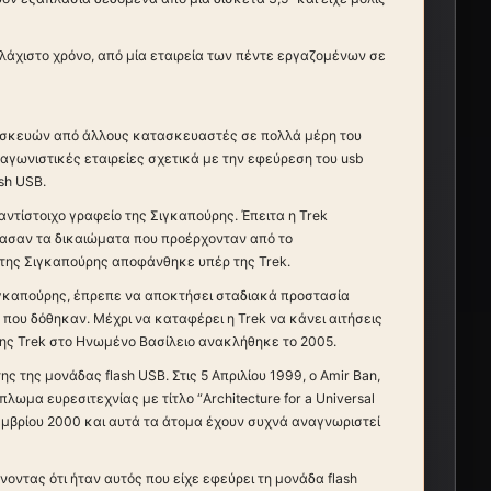
ελάχιστο χρόνο, από μία εταιρεία των πέντε εργαζομένων σε
συσκευών από άλλους κατασκευαστές σε πολλά μέρη του
ταγωνιστικές εταιρείες σχετικά με την εφεύρεση του usb
ash USB.
αντίστοιχο γραφείο της Σιγκαπούρης. Έπειτα η Trek
ίασαν τα δικαιώματα που προέρχονταν από το
ο της Σιγκαπούρης αποφάνθηκε υπέρ της Trek.
Σιγκαπούρης, έπρεπε να αποκτήσει σταδιακά προστασία
που δόθηκαν. Μέχρι να καταφέρει η Trek να κάνει αιτήσεις
 της Trek στο Ηνωμένο Βασίλειο ανακλήθηκε το 2005.
 της μονάδας flash USB. Στις 5 Απριλίου 1999, ο Amir Ban,
λωμα ευρεσιτεχνίας με τίτλο “Architecture for a Universal
οεμβρίου 2000 και αυτά τα άτομα έχουν συχνά αναγνωριστεί
νοντας ότι ήταν αυτός που είχε εφεύρει τη μονάδα flash