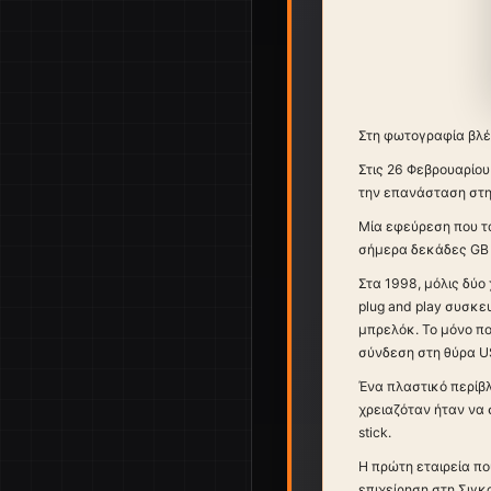
Στη φωτογραφία βλέ
Στις 26 Φεβρουαρίου
την επανάσταση στη
Μία εφεύρεση που τα
σήμερα δεκάδες GB 
Στα 1998, μόλις δύο
plug and play συσκ
μπρελόκ. Το μόνο πο
σύνδεση στη θύρα U
Ένα πλαστικό περίβλ
χρειαζόταν ήταν να
stick.
Η πρώτη εταιρεία πο
επιχείρηση στη Σιγκ