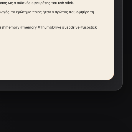
ιος ως ο πιθανός εφευρέτης του usb stick.
αγωγές, το ερώτημα ποιος ήταν ο πρώτος που εφηύρε τη
flashmemory #memory #ThumbDrive #usbdrive #usbstick