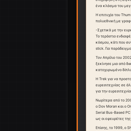
ένα κλάσμα του μεγέ
Η επιτυχία του Thum
πολυεθνική με γραφε
-Σχετικά με την ευρ
Το τεράστιο ενδιαφ
κόσμου, κάτι που συ
stick. Για παράδειγμ
Τον Απρίλιο του 200
ξεκίνησε μια από δ
κατοχυρωμένο δίπλωμ
Η Trek για να προστ
ευρεσιτεχνίας σε άλ
για την ευρεσιτεχνί
Νωρίτερα από το 200
ο Dov Moran και ο Or
Serial Bus-Based PC
ως οι εφευρέτες της
Επίσης, το 1999, ο 