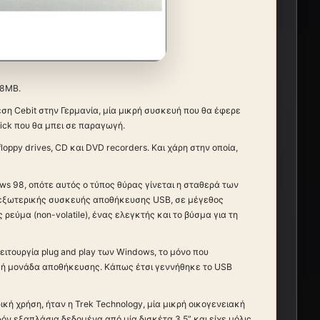
 8MB.
εση Cebit στην Γερμανία, μία μικρή συσκευή που θα έφερε
ick που θα μπει σε παραγωγή.
ppy drives, CD και DVD recorders. Και χάρη στην οποία,
ws 98, οπότε αυτός ο τύπος θύρας γίνεται η σταθερά των
ς εξωτερικής συσκευής αποθήκευσης USB, σε μέγεθος
εύμα (non-volatile), ένας ελεγκτής και το βύσμα για τη
ιτουργία plug and play των Windows, το μόνο που
ική μονάδα αποθήκευσης. Κάπως έτσι γεννήθηκε το USB
κή χρήση, ήταν η Trek Technology, μία μικρή οικογενειακή
όν εξαπλάσια δεδομένα από μία δισκέτα 3,5” και είχε μόλις