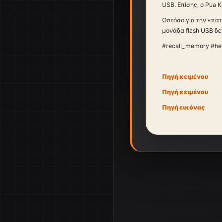
USB. Επίσης, ο Pua 
Ωστόσο για την «πατ
μονάδα flash USB δε
#recall_memory #he
Πηγή κειμένου
Πηγή κειμένου
Πηγή εικόνας