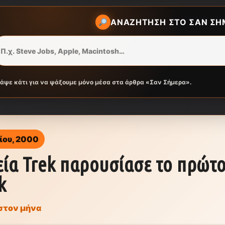
ΑΝΑΖΉΤΗΣΗ ΣΤΟ ΣΑΝ ΣΉ
ράψε κάτι για να ψάξουμε μόνο μέσα στα άρθρα «Σαν Σήμερα».
ίου, 2000
εία Trek παρουσίασε το πρώτ
k
στον μήνα