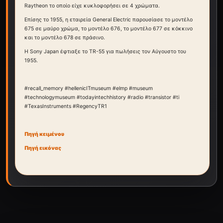
Raytheon το οποίο είχε κυκλοφορήσει σε 4 χρώματα.
Επίσης το 1955, η εταιρεία General Electric παρουσίασε το μοντέλο
675 σε μαύρο χρώμα, το μοντέλο 676, το μοντέλο 677 σε κόκκινο
και το μοντέλο 678 σε πράσινο.
Η Sony Japan έφτιαξε το TR-55 για πωλήσεις τον Αύγουστο του
1955.
#recall_memory #hellenicITmuseum #elmp #museum
#technologymuseum #todayintechhistory #radio #transistor #ti
#TexasInstruments #RegencyTR1
Πηγή κειμένου
Πηγή εικόνας