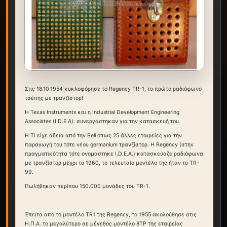
Στις 18.10.1954 κυκλοφόρησε το Regency TR-1, το πρώτο ραδιόφωνο
τσέπης με τρανζίστορ!
Η Texas Instruments και η Industrial Development Engineering
Associates (I.D.E.A). συνεργάστηκαν για την κατασκευή του.
Η TI είχε άδεια από την Bell όπως 25 άλλες εταιρείες για την
παραγωγή του τότε νέου germanium τρανζίστορ. Η Regency (στην
πραγματικότητα τότε ονομάστηκε I.D.E.A.) κατασκεύαζε ραδιόφωνα
με τρανζίστορ μέχρι το 1960, το τελευταίο μοντέλο της ήταν το TR-
99.
Πωλήθηκαν περίπου 150.000 μονάδες του TR-1.
Έπειτα από το μοντέλο TR1 της Regency, το 1955 ακολούθησε στις
Η.Π.Α. το μεγαλύτερο σε μέγεθος μοντέλο 8TP της εταιρείας