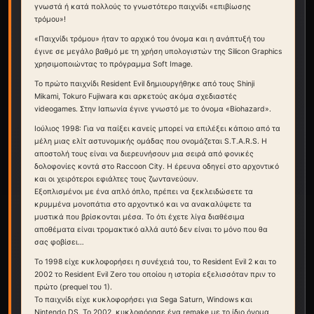
γνωστά ή κατά πολλούς το γνωστότερο παιχνίδι «επιβίωσης
τρόμου»!
«Παιχνίδι τρόμου» ήταν το αρχικό του όνομα και η ανάπτυξή του
έγινε σε μεγάλο βαθμό με τη χρήση υπολογιστών της Silicon Graphics
χρησιμοποιώντας το πρόγραμμα Soft Image.
Το πρώτο παιχνίδι Resident Evil δημιουργήθηκε από τους Shinji
Mikami, Tokuro Fujiwara και αρκετούς ακόμα σχεδιαστές
videogames. Στην Ιαπωνία έγινε γνωστό με το όνομα «Biohazard».
Ιούλιος 1998: Για να παίξει κανείς μπορεί να επιλέξει κάποιο από τα
μέλη μιας ελίτ αστυνομικής ομάδας που ονομάζεται S.T.A.R.S. Η
αποστολή τους είναι να διερευνήσουν μια σειρά από φονικές
δολοφονίες κοντά στο Raccoon City. Η έρευνα οδηγεί στο αρχοντικό
και οι χειρότεροι εφιάλτες τους ζωντανεύουν.
Εξοπλισμένοι με ένα απλό όπλο, πρέπει να ξεκλειδώσετε τα
κρυμμένα μονοπάτια στο αρχοντικό και να ανακαλύψετε τα
μυστικά που βρίσκονται μέσα. Το ότι έχετε λίγα διαθέσιμα
αποθέματα είναι τρομακτικό αλλά αυτό δεν είναι το μόνο που θα
σας φοβίσει…
Το 1998 είχε κυκλοφορήσει η συνέχειά του, το Resident Evil 2 και το
2002 το Resident Evil Zero του οποίου η ιστορία εξελισσόταν πριν το
πρώτο (prequel του 1).
Το παιχνίδι είχε κυκλοφορήσει για Sega Saturn, Windows και
Nintendo DS. Το 2002, κυκλοφόρησε ένα remake με το ίδιο όνομα