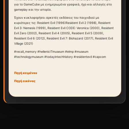
για το GameCube με ενημερωμένα γραφικά, ήχο και αλλαγές στο
gameplay και την ιστορία.
Έχουν κυκλοφορήσει αρκετές εκδόσεις του παιχνιδιού με
κυριότερες τις: Resident Evil (1996)Resident Evil 2 (1998), Resident
Evil 3: Nemesis (1999), Resident Evil CODE: Veronica (2000), Resident
Evil Zero (2002), Resident Evil 4 (2005), Resident Evil 5 (2009),
Resident Evil 6 (2012), Resident Evil 7: Biohazard (2017), Resident Evil
Village (2021)
#recall_memory #hellenicITmuseum #elmp #museum
#technologymuseum #todayintechhistory #residentevil #capcom
Πηγή κειμένου
Πηγή εικόνας