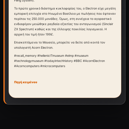
Filing System).
Το πρώτο χρονικό διάστημα κυκλοφορίας του, ο Electron είχε μεγάλη
εμπορική επιτυχία στο Ηνωμένο Βασίλειο με πωλήσεις που έφταναν
περίπου τις 250.000 μονάδες. Όμως, στη συνέχεια το αγοραστικό
ενδιαφέρον μειώθηκε ραγδαία εξαιτίας του ανταγωνισμού (Sinclair
ZX Spectrum) καθώς και της έλλειψης ποικιλίας λογισμικού. Η
αρχική του τιμή ήταν 199£.
Επισκεπτόμενοι το Μουσείο, μπορείτε να δείτε από κοντά τον
υπολογιστή Acorn Electron.
#recall_memory #hellenicITmuseum #elmp #museum
#technologymuseum #todayintechhistory #BBC #AcornElectron
#Acorncomputers #microcomputers
Πηγή κειμένου