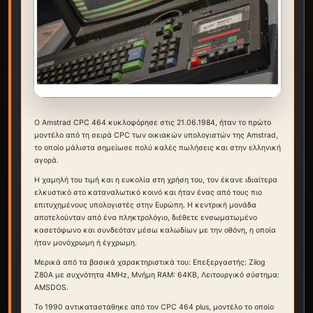
Ο Amstrad CPC 464 κυκλοφόρησε στις 21.06.1984, ήταν το πρώτο
μοντέλο από τη σειρά CPC των οικιακών υπολογιστών της Amstrad,
το οποίο μάλιστα σημείωσε πολύ καλές πωλήσεις και στην ελληνική
αγορά.
Η χαμηλή του τιμή και η ευκολία στη χρήση του, τον έκανε ιδιαίτερα
ελκυστικό στο καταναλωτικό κοινό και ήταν ένας από τους πιο
επιτυχημένους υπολογιστές στην Ευρώπη. Η κεντρική μονάδα
αποτελούνταν από ένα πληκτρολόγιο, διέθετε ενσωματωμένο
κασετόφωνο και συνδεόταν μέσω καλωδίων με την οθόνη, η οποία
ήταν μονόχρωμη ή έγχρωμη.
Μερικά από τα βασικά χαρακτηριστικά του: Επεξεργαστής: Zilog
Z80A με συχνότητα 4MHz, Μνήμη RAM: 64KB, Λειτουργικό σύστημα:
AMSDOS.
Το 1990 αντικαταστάθηκε από τον CPC 464 plus, μοντέλο το οποίο