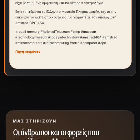
είχε βελτιωμένη εμφάνιση και καλύτερο πληκτρολόγιο.
Επισκεπτόμενοι το Ελληνικό Μουσείο Πληροφορικής, έχετε την
ευκαιρία να δείτε από κοντά και να χειριστείτε τον υπολογιστή
Amstrad CPC 464.
#recall_memory #hellenicITmuseum #elmp #museum
#technologymuseum #todayintechhistory #amstrad464 #amstrad
#microcomputers #retrocomputing #retro #computer #cpc
Πηγή κειμένου
ΜΑΣ ΣΤΗΡΊΖΟΥΝ
Οι άνθρωποι και οι φορείς που