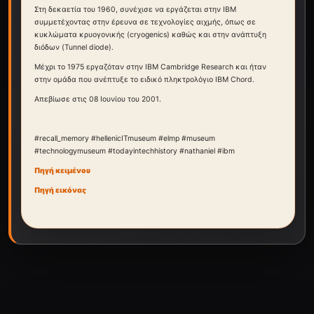
Στη δεκαετία του 1960, συνέχισε να εργάζεται στην IBM
συμμετέχοντας στην έρευνα σε τεχνολογίες αιχμής, όπως σε
κυκλώματα κρυογονικής (cryogenics) καθώς και στην ανάπτυξη
διόδων (Tunnel diode).
Μέχρι το 1975 εργαζόταν στην IBM Cambridge Research και ήταν
στην ομάδα που ανέπτυξε το ειδικό πληκτρολόγιο IBM Chord.
Απεβίωσε στις 08 Ιουνίου του 2001.
#recall_memory #hellenicITmuseum #elmp #museum
#technologymuseum #todayintechhistory #nathaniel #ibm
Πηγή κειμένου
Πηγή εικόνας