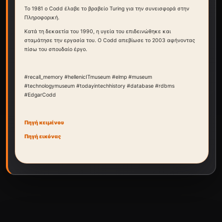
Το 1981 ο Codd έλαβε το βραβείο Turing για την συνεισφορά στην
Πληροφορική.
Κατά τη δεκαετία του 1990, η υγεία του επιδεινώθηκε και
σταμάτησε την εργασία του. Ο Codd απεβίωσε το 2003 αφήνοντας
πίσω του σπουδαίο έργο.
#recall_memory #hellenicITmuseum #elmp #museum
#technologymuseum #todayintechhistory #database #rdbms
#EdgarCodd
Πηγή κειμένου
Πηγή εικόνας