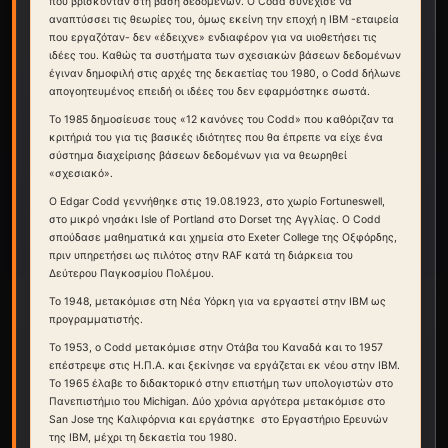
πού βρίσκονταν στη βάση δεδομένων. Ο Codd συνέχισε να
αναπτύσσει τις θεωρίες του, όμως εκείνη την εποχή η IBM -εταιρεία
που εργαζόταν- δεν «έδειχνε» ενδιαφέρον για να υιοθετήσει τις
ιδέες του. Καθώς τα συστήματα των σχεσιακών βάσεων δεδομένων
έγιναν δημοφιλή στις αρχές της δεκαετίας του 1980, ο Codd δήλωνε
απογοητευμένος επειδή οι ιδέες του δεν εφαρμόστηκε σωστά.
Το 1985 δημοσίευσε τους «12 κανόνες του Codd» που καθόριζαν τα
κριτήριά του για τις βασικές ιδιότητες που θα έπρεπε να είχε ένα
σύστημα διαχείρισης βάσεων δεδομένων για να θεωρηθεί
«σχεσιακό».
Ο Edgar Codd γεννήθηκε στις 19.08.1923, στο χωρίο Fortuneswell,
στο μικρό νησάκι Isle of Portland στο Dorset της Αγγλίας. Ο Codd
σπούδασε μαθηματικά και χημεία στο Exeter College της Οξφόρδης,
πριν υπηρετήσει ως πιλότος στην RAF κατά τη διάρκεια του
Δεύτερου Παγκοσμίου Πολέμου.
Το 1948, μετακόμισε στη Νέα Υόρκη για να εργαστεί στην IBM ως
προγραμματιστής.
Το 1953, ο Codd μετακόμισε στην Οτάβα του Καναδά και το 1957
επέστρεψε στις Η.Π.Α. και ξεκίνησε να εργάζεται εκ νέου στην IBM.
Το 1965 έλαβε το διδακτορικό στην επιστήμη των υπολογιστών στο
Πανεπιστήμιο του Michigan. Δύο χρόνια αργότερα μετακόμισε στο
San Jose της Καλιφόρνια και εργάστηκε στο Εργαστήριο Ερευνών
της IBM, μέχρι τη δεκαετία του 1980.