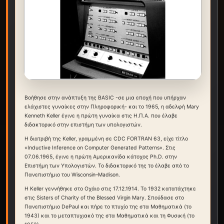
Βοήθησε στην ανάπτυξη της BASIC -σε μια εποχή που υπήρχαν
ελάχιστες γυναίκες στην Πληροφορική- και το 1965, η αδελφή Mary
Kenneth Keller έγινε η πρώτη γυναίκα στις Η.Π.Α. που έλαβε
διδακτορικό στην επιστήμη των υπολογιστών.
Η διατριβή της Keller, γραμμένη σε CDC FORTRAN 63, είχε τίτλο
«Inductive Inference on Computer Generated Patterns». Στις
07.06.1965, έγινε η πρώτη Αμερικανίδα κάτοχος Ph.D. στην
Επιστήμη των Υπολογιστών. Το διδακτορικό της το έλαβε από το
Πανεπιστήμιο του Wisconsin–Madison.
Η Keller γεννήθηκε στο Οχάιο στις 17.12.1914. Το 1932 κατατάχτηκε
στις Sisters of Charity of the Blessed Virgin Mary. Σπούδασε στο
Πανεπιστήμιο DePaul και πήρε το πτυχίο της στα Μαθηματικά (το
1943) και το μεταπτυχιακό της στα Μαθηματικά και τη Φυσική (το