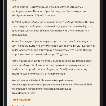
1953).
Έκανε επίσης, μεταπτυχιακές σπουδές στην επιστήμη των
υπολογιστών στο Πανεπιστήμιο Purdue, στο Πανεπιστήμιο του
Michigan και στο κολέγιο Dartmouth.
Το 1958, η Keller έλαβε μια εξαίρεση από το κολέγιο Dartmouth -που
την εποχή εκείνη δεχόταν μόνο άνδρες- για να παρακολουθήσει το
εργαστήρι του National Science Foundation για την επιστήμη των
υπολογιστών.
Σε αυτό το εργαστήριο, συνεργάστηκε με τον John G. Kemeny και
τον Thomas E. Kurtz για την υλοποίηση του πυρήνα BASIC. Κατόπιν, η
Keller ίδρυσε το τμήμα επιστημών Υπολογιστών στο Clarke College
στην Iowa, το οποίο και διεύθυνε για 20 χρόνια.
Ήταν παθιασμένη με το να έχουν όλοι πρόσβαση και πληροφορίες
στους υπολογιστές. Ήταν από τους πρώτους που αναγνώρισαν τη
μελλοντική σημασία των υπολογιστών. Προέβλεψε επίσης, τη
σημασία των υπολογιστών στις βιβλιοθήκες!
#recall_memory #hellenicITmuseum #elmp #museum
#technologymuseum #computers #womeninscience #WomenInSTEM
#womentech #programmer #programminglanguage
#MaryKennethKeller
Πηγή κειμένου