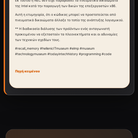
εκ τούτου η NEC δεν είχε παραβιάσει τα πνευματικά δικαιώματα
της Intel κατά την παραγωγή των δικών της επεξεργαστών x86.
Αυτή η ετυμηγορία, ότι ο κώδικας μπορεί να προστατεύεται από
πνευματικά δικαιώματα άλλαξε το τοπίο της ανάπτυξης λογισμικού.
** Η διαδικασία διάλυσης των προϊόντων ενός ανταγωνιστή
προκειμένου να εξεταστούν τα πλεονεκτήματα και οι αδυναμίες
των τεχνικών σχεδίων τους.
#recall_memory #hellenicITmuseum #elmp #museum
#technologymuseum #todayintechhistory #programming #code
Πηγή κειμένου