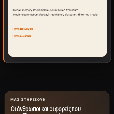
#recall_memory #hellenicITmuseum #elmp #museum
#technologymuseum #todayintechhistory #arpanet #internet #tcpip
Πηγή κειμένου
Πηγή εικόνας
ΜΑΣ ΣΤΗΡΊΖΟΥΝ
Οι άνθρωποι και οι φορείς που