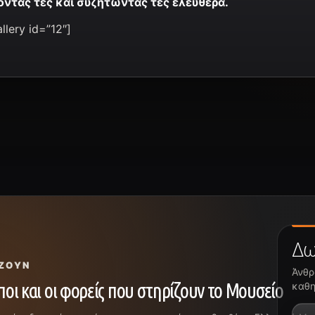
οντάς τες και συζητώντας τες ελεύθερα.
llery id=”12″]
Δω
ΖΟΥΝ
Άνθρ
οι και οι φορείς που στηρίζουν το Μουσείο
καθη