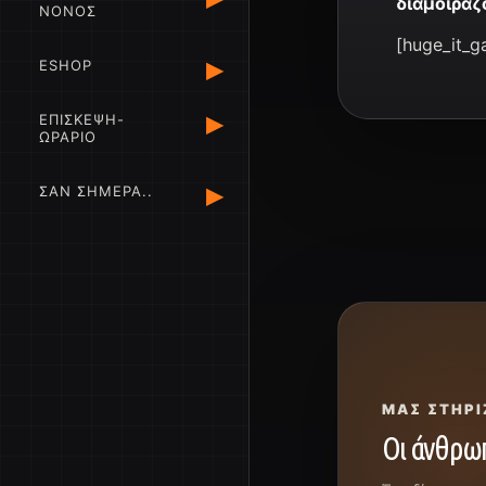
διαμοιράζ
ΝΟΝΟΣ
[huge_it_ga
▸
ESHOP
▸
ΕΠΙΣΚΕΨΗ-
ΩΡΑΡΙΟ
▸
ΣΑΝ ΣΗΜΕΡΑ..
ΜΑΣ ΣΤΗΡΊ
Οι άνθρωπ