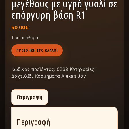
μεγέθους με υγρό γυαλί σε
επάργυρη βάση R1
50,00
€
1 σε απόθεμα
ΠΡΟΣΘΉΚΗ ΣΤΟ ΚΑΛΆΘΙ
Κωδικός προϊόντος:
0269
Κατηγορίες:
Δαχτυλίδι
,
Κοσμήματα Alexa’s Joy
Περιγραφή
Περιγραφή