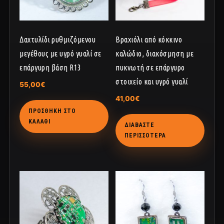
Δαχτυλίδι ρυθμιζόμενου
Βραχιόλι από κόκκινο
μεγέθους με υγρό γυαλί σε
καλώδιο, διακόσμηση με
επάργυρη βάση R13
πυκνωτή σε επάργυρο
στοιχείο και υγρό γυαλί
55,00
€
41,00
€
ΠΡΟΣΘΉΚΗ ΣΤΟ
ΚΑΛΆΘΙ
ΔΙΑΒΆΣΤΕ
ΠΕΡΙΣΣΌΤΕΡΑ