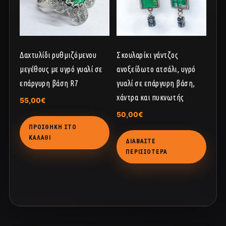
Δαχτυλίδι ρυθμιζόμενου
Σκουλαρίκι γάντζος
μεγέθους με υγρό γυαλί σε
ανοξείδωτο ατσάλι, υγρό
επάργυρη βάση R7
γυαλί σε επάργυρη βάση,
χάντρα και πυκνωτής
55,00
€
50,00
€
ΠΡΟΣΘΉΚΗ ΣΤΟ
ΚΑΛΆΘΙ
ΔΙΑΒΆΣΤΕ
ΠΕΡΙΣΣΌΤΕΡΑ