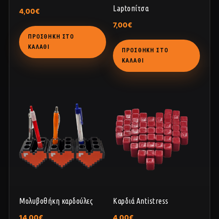
Laptoπίτσα
4,00
€
7,00
€
ΠΡΟΣΘΉΚΗ ΣΤΟ
ΚΑΛΆΘΙ
ΠΡΟΣΘΉΚΗ ΣΤΟ
ΚΑΛΆΘΙ
Μολυβοθήκη καρδούλες
Καρδιά Antistress
14,00
€
4,00
€