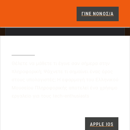
ΓΙΝΕ ΝΟΝΟΣ/Α
ΚΑΤΕΒΆΣΤΕ ΤΗΝ ΕΚΠΑΙΔΕΥΤΙΚΉ
ΕΦΑΡΜΟΓΉ ΜΑΣ!
Θέλετε να μάθετε τι έγινε σαν σήμερα στην
πληροφορική; Ψάχνετε τι σημαίνει ένας όρος
στους υπολογιστές; Η εφαρμογή του Ελληνικού
Μουσείου Πληροφορικής αποτελεί ένα χρήσιμο
εργαλείο για τους tech-enthusiasts
APPLE IOS