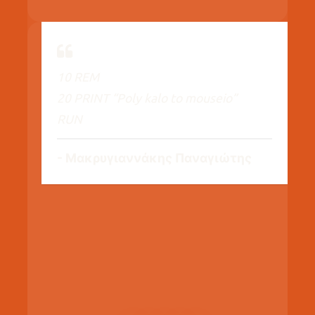
10 REM
20 PRINT “Poly kalo to mouseio”
RUN
Μακρυγιαννάκης Παναγιώτης