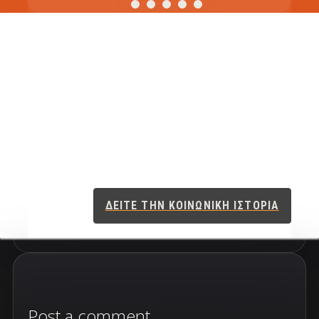
Αισθητηριακά φιλικό -- Πριν μας
επισκεφθείτε διαβάστε τις οδηγίες.
Υπάρχουν διαθέσιμες και όταν
επισκεφθείτε το Μουσείο μας.
ΔΕΙΤΕ ΤΗΝ ΚΟΙΝΩΝΙΚΗ ΙΣΤΟΡΙΑ
Post a comment