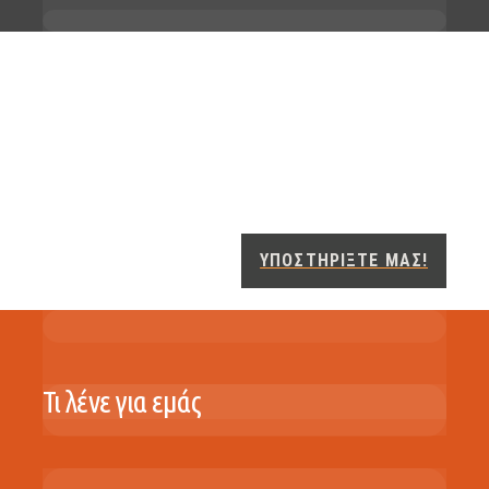
Βοηθήστε το Μουσείο να συνεχίσει να
υπάρχει, κάνοντας μια χρηματική
δωρεά.
ΥΠΟΣΤΗΡΙΞΤΕ ΜΑΣ!
Τι λένε για εμάς