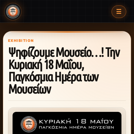
☰
EXHIBITION
Ψηφίζουμε Μουσείο…! Την
Κυριακή 18 Μαΐου,
Παγκόσμια Ημέρα των
Μουσείων