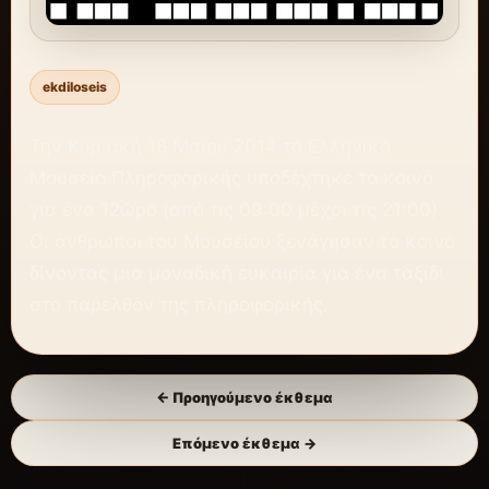
ekdiloseis
Την Κυριακή 18 Μαΐου 2014 το Ελληνικό
Μουσείο Πληροφορικής υποδέχτηκε το κοινό
για ένα 12ώρο (από τις 09:00 μέχρι τις 21:00).
Οι άνθρωποι του Μουσείου ξενάγησαν το κοινό
δίνοντας μια μοναδική ευκαιρία για ένα ταξίδι
στο παρελθόν της πληροφορικής.
← Προηγούμενο έκθεμα
Επόμενο έκθεμα →