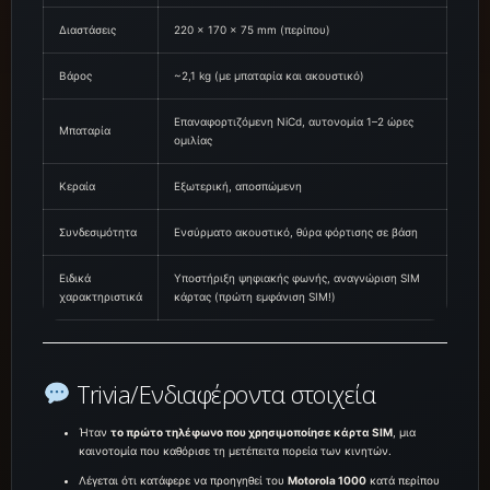
Διαστάσεις
220 × 170 × 75 mm (περίπου)
Βάρος
~2,1 kg (με μπαταρία και ακουστικό)
Επαναφορτιζόμενη NiCd, αυτονομία 1–2 ώρες
Μπαταρία
ομιλίας
Κεραία
Εξωτερική, αποσπώμενη
Συνδεσιμότητα
Ενσύρματο ακουστικό, θύρα φόρτισης σε βάση
Ειδικά
Υποστήριξη ψηφιακής φωνής, αναγνώριση SIM
χαρακτηριστικά
κάρτας (πρώτη εμφάνιση SIM!)
Trivia/Ενδιαφέροντα στοιχεία
Ήταν
το πρώτο τηλέφωνο που χρησιμοποίησε κάρτα SIM
, μια
καινοτομία που καθόρισε τη μετέπειτα πορεία των κινητών.
Λέγεται ότι κατάφερε να προηγηθεί του
Motorola 1000
κατά περίπου