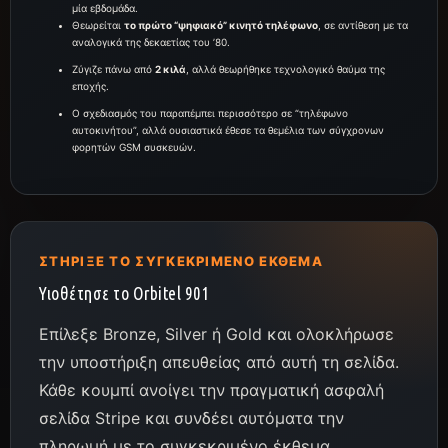
μία εβδομάδα.
Θεωρείται
το πρώτο “ψηφιακό” κινητό τηλέφωνο
, σε αντίθεση με τα
αναλογικά της δεκαετίας του ’80.
Ζύγιζε πάνω από
2 κιλά
, αλλά θεωρήθηκε τεχνολογικό θαύμα της
εποχής.
Ο σχεδιασμός του παραπέμπει περισσότερο σε “τηλέφωνο
αυτοκινήτου”, αλλά ουσιαστικά έθεσε τα θεμέλια των σύγχρονων
φορητών GSM συσκευών.
ΣΤΉΡΙΞΕ ΤΟ ΣΥΓΚΕΚΡΙΜΈΝΟ ΈΚΘΕΜΑ
Υιοθέτησε το Orbitel 901
Επίλεξε Bronze, Silver ή Gold και ολοκλήρωσε
την υποστήριξη απευθείας από αυτή τη σελίδα.
Κάθε κουμπί ανοίγει την πραγματική ασφαλή
σελίδα Stripe και συνδέει αυτόματα την
πληρωμή με το συγκεκριμένο έκθεμα.