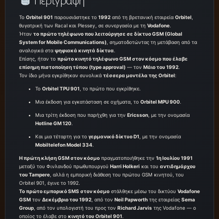
Περιγραφή
Το
Orbitel 901
παρουσιάστηκε το
1992
από τη βρετανική εταιρεία
Orbitel
,
θυγατρική των Racal και Plessey, σε συνεργασία με τη
Vodafone
.
Ήταν
το πρώτο τηλέφωνο που λειτούργησε σε δίκτυο GSM (Global
System for Mobile Communications)
, σηματοδοτώντας τη μετάβαση από τα
αναλογικά στα
ψηφιακά κινητά δίκτυα
.
Επίσης, ήταν το
πρώτο κινητό τηλέφωνο GSM στον κόσμο που έλαβε
επίσημη πιστοποίηση τύπου (type approval)
— τον
Μάιο του 1992
.
Τον ίδιο μήνα εγκρίθηκαν συνολικά
τέσσερα μοντέλα της Orbitel
:
Το
Orbitel TPU 901
, το πρώτο που εγκρίθηκε.
Μια έκδοση για εγκατάσταση σε οχήματα, το
Orbitel MPU 900
.
Μια τρίτη έκδοση που παρήχθη για την
Ericsson
, με την ονομασία
Hotline GM 120
.
Και μια τέταρτη για το
γερμανικό δίκτυο D1
, με την ονομασία
Mobiltelefon Model 334
.
Η πρώτη κλήση GSM στον κόσμο
πραγματοποιήθηκε την
1η Ιουλίου 1991
μεταξύ του Φινλανδού πρωθυπουργού
Harri Holkeri
και του
αντιδημάρχου
του Tampere
, αλλά η εμπορική διάθεση του πρώτου GSM κινητού, του
Orbitel 901, έγινε το 1992.
Το πρώτο εμπορικό SMS στον κόσμο
στάλθηκε μέσω του δικτύου
Vodafone
GSM
τον
Δεκέμβριο του 1992
, από τον
Neil Papworth
της εταιρείας
Sema
Group
, από τον υπολογιστή του προς τον
Richard Jarvis
της Vodafone — ο
οποίος το έλαβε στο
κινητό του Orbitel 901
.