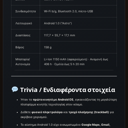
Συνδεσιμότητα
Wi-Fi b/g, Bluetooth 2.0, micro-USB
Λειτουργικό
Android 1.0 (“Astro”)
Διαστάσεις
117,7 × 55,7 × 17,1 mm
Βάρος
158 g
Μπαταρία/
Li-Ion 1150 mAh (αφαιρούμενη) · Αναμονή έως
Αυτονομία
406 h · Ομιλία έως 5 h 20 min
Trivia / Ενδιαφέροντα στοιχεία
Ήταν το
πρώτο κινητό με Android OS
, εγκαινιάζοντας τη μεγαλύτερη
πλατφόρμα κινητής τεχνολογίας στον κόσμο.
Διέθετε
φυσικό πληκτρολόγιο
και
τροχό πλοήγησης (trackball)
για
ακρίβεια χειρισμού.
Το σύστημα Android 1.0 είχε ενσωματωμένο
Google Maps, Gmail,