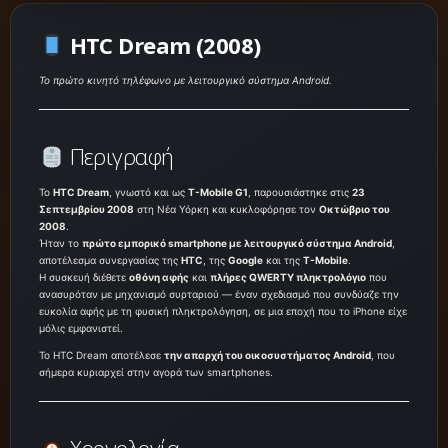
HTC Dream (2008)
Το πρώτο κινητό τηλέφωνο με λειτουργικό σύστημα Android.
Περιγραφή
Το
HTC Dream
, γνωστό και ως
T-Mobile G1
, παρουσιάστηκε στις
23
Σεπτεμβρίου 2008
στη Νέα Υόρκη και κυκλοφόρησε τον
Οκτώβριο του
2008
.
Ήταν το
πρώτο εμπορικό smartphone με λειτουργικό σύστημα Android
,
αποτέλεσμα συνεργασίας της
HTC
, της
Google
και της
T-Mobile
.
Η συσκευή διέθετε
οθόνη αφής
και
πλήρες QWERTY πληκτρολόγιο
που
ανασυρόταν με μηχανισμό συρταριού — έναν σχεδιασμό που συνδύαζε την
ευκολία αφής με τη φυσική πληκτρολόγηση, σε μια εποχή που το iPhone είχε
μόλις εμφανιστεί.
Το HTC Dream αποτέλεσε
την απαρχή του οικοσυστήματος Android
, που
σήμερα κυριαρχεί στην αγορά των smartphones.
Χρονολογία