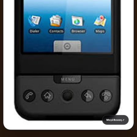
Μεγέθυνση ⤢