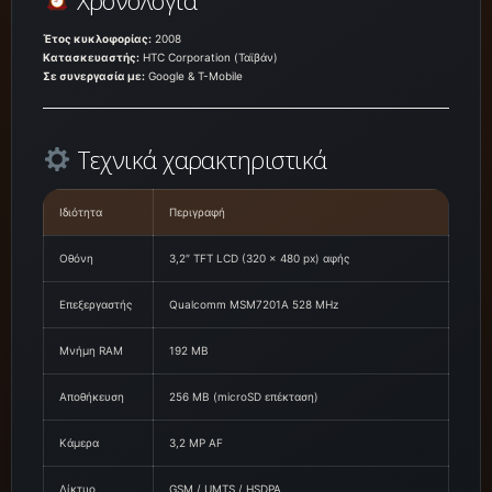
Έτος κυκλοφορίας:
2008
Κατασκευαστής:
HTC Corporation (Ταϊβάν)
Σε συνεργασία με:
Google & T-Mobile
Τεχνικά χαρακτηριστικά
Ιδιότητα
Περιγραφή
Οθόνη
3,2″ TFT LCD (320 × 480 px) αφής
Επεξεργαστής
Qualcomm MSM7201A 528 MHz
Μνήμη RAM
192 MB
Αποθήκευση
256 MB (microSD επέκταση)
Κάμερα
3,2 MP AF
Δίκτυο
GSM / UMTS / HSDPA