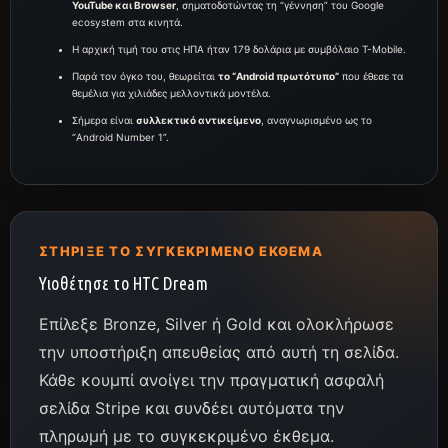
YouTube και Browser
, σηματοδοτώντας τη “γέννηση” του Google
ecosystem στα κινητά.
Η αρχική τιμή του στις ΗΠΑ ήταν 179 δολάρια με συμβόλαιο T-Mobile.
Παρά τον όγκο του, θεωρείται
το “Android πρωτότυπο”
που έθεσε τα
θεμέλια για χιλιάδες μελλοντικά μοντέλα.
Σήμερα είναι
συλλεκτικό αντικείμενο
, αναγνωρισμένο ως το
“Android Number 1”.
ΣΤΉΡΙΞΕ ΤΟ ΣΥΓΚΕΚΡΙΜΈΝΟ ΈΚΘΕΜΑ
Υιοθέτησε το HTC Dream
Επίλεξε Bronze, Silver ή Gold και ολοκλήρωσε
την υποστήριξη απευθείας από αυτή τη σελίδα.
Κάθε κουμπί ανοίγει την πραγματική ασφαλή
σελίδα Stripe και συνδέει αυτόματα την
πληρωμή με το συγκεκριμένο έκθεμα.