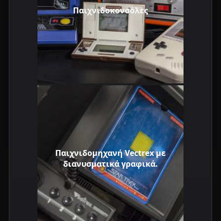
Παιχνιδοκονσόλες
Παιχνιδομηχανή Vectrex με
διανυσματικά γραφικά.