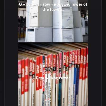
Ο «πύργος» των «πύργων. Tower of
the towers.
Περιοδικός τύπος