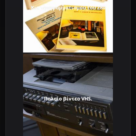
Κιτ προγραμματισμού του Z80
Παλαίο βίντεο VHS.