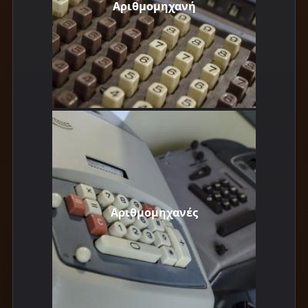
Αριθμομηχανή
Αριθμομηχανές