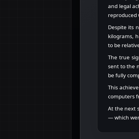
and legal ac
reproduced w
Despite its
kilograms, 
to be relativ
The true sig
sent to the
be fully comp
This achiev
computers f
At the next 
— which were