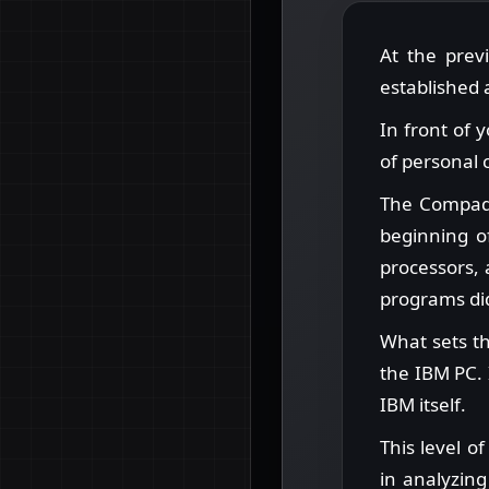
At the prev
established 
In front of 
of personal 
The Compaq 
beginning o
processors,
programs did 
What sets th
the IBM PC. 
IBM itself.
This level 
in analyzin