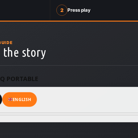
2
Press play
GUIDE
 the story
AQ PORTABLE
ENGLISH