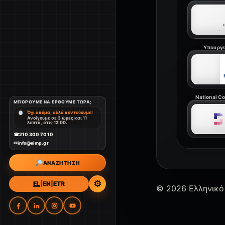
Υπουργε
National Coa
ΜΠΟΡΟΎΜΕ ΝΑ ΈΡΘΟΥΜΕ ΤΏΡΑ;
Όχι ακόμα, αλλά κοντεύουμε!
Ανοίγουμε σε 3 ώρες και 11
λεπτά, στις 12:00.
☎
210 300 7010
✉
info@elmp.gr
⚙
EL
|
EN
|
ETR
© 2026 Ελληνικό