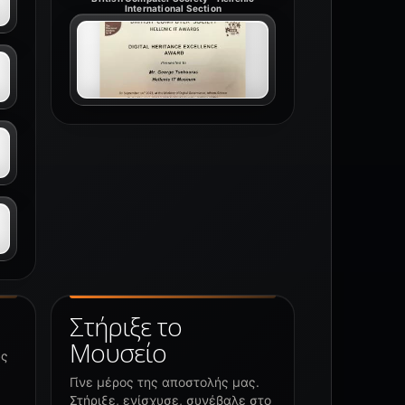
International Section
Στήριξε το
Μουσείο
υς
Γίνε μέρος της αποστολής μας.
Στήριξε, ενίσχυσε, συνέβαλε στο