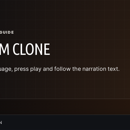
GUIDE
BM CLONE
ge, press play and follow the narration text.
N