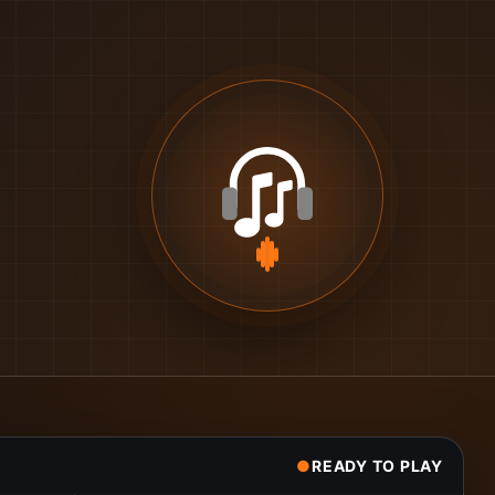
●
READY TO PLAY