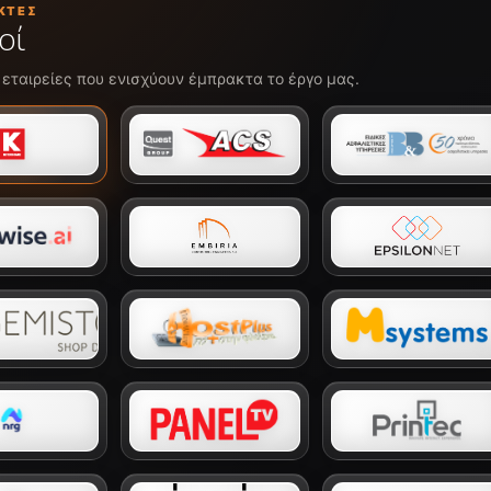
ΚΤΈΣ
οί
 εταιρείες που ενισχύουν έμπρακτα το έργο μας.