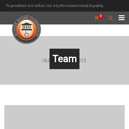
Το μοναδικό στο είδος του στη Νοτιοανατολική Ευρώπη.
0
Team