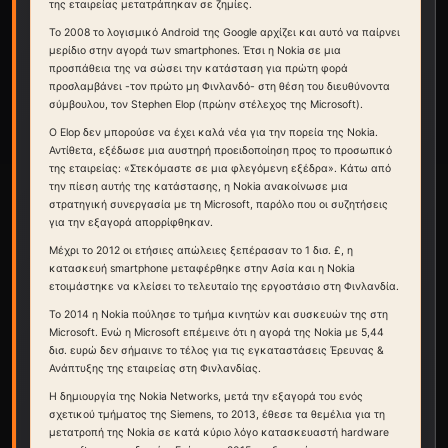
της εταιρείας μετατράπηκαν σε ζημίες.
Το 2008 το λογισμικό Android της Google αρχίζει και αυτό να παίρνει
μερίδιο στην αγορά των smartphones. Έτσι η Nokia σε μια
προσπάθεια της να σώσει την κατάσταση για πρώτη φορά
προσλαμβάνει -τον πρώτο μη Φινλανδό- στη θέση του διευθύνοντα
σύμβουλου, τον Stephen Elop (πρώην στέλεχος της Microsoft).
Ο Elop δεν μπορούσε να έχει καλά νέα για την πορεία της Nokia.
Αντίθετα, εξέδωσε μια αυστηρή προειδοποίηση προς το προσωπικό
της εταιρείας: «Στεκόμαστε σε μια φλεγόμενη εξέδρα». Κάτω από
την πίεση αυτής της κατάστασης, η Nokia ανακοίνωσε μια
στρατηγική συνεργασία με τη Microsoft, παρόλο που οι συζητήσεις
για την εξαγορά απορρίφθηκαν.
Μέχρι το 2012 οι ετήσιες απώλειες ξεπέρασαν το 1 δισ. £, η
κατασκευή smartphone μεταφέρθηκε στην Ασία και η Nokia
ετοιμάστηκε να κλείσει το τελευταίο της εργοστάσιο στη Φινλανδία.
Το 2014 η Nokia πούλησε το τμήμα κινητών και συσκευών της στη
Microsoft. Ενώ η Microsoft επέμεινε ότι η αγορά της Nokia με 5,44
δισ. ευρώ δεν σήμαινε το τέλος για τις εγκαταστάσεις Έρευνας &
Ανάπτυξης της εταιρείας στη Φινλανδίας.
Η δημιουργία της Nokia Networks, μετά την εξαγορά του ενός
σχετικού τμήματος της Siemens, το 2013, έθεσε τα θεμέλια για τη
μετατροπή της Nokia σε κατά κύριο λόγο κατασκευαστή hardware