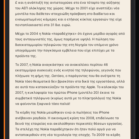
£ και η ανάπτυξή της αντιστοιχούσε στο ένα τέταρτο της αύξησης
του ΑΕΠ ολόκληρης της χώρας. Μέχρι το 2001 είχε αναπτύξει νέα
μοντέλα που διέθεταν στοιχειώδη πρόσβαση στο διαδίκτυο και
ενσωματωμένες κάμερες και ο ετήσιος κύκλος εργασιών της είχε
πενταπλασιαστεί στα 31 δισ. ευρώ.
Μέχρι το 2004 η Nokia «παραδέχτηκε» ότι έχανε μερίδιο αγοράς από
τους ανταγωνιστές της, όμως παρέμενε υψηλό. Η πώληση του
δισεκατομμυρίου τηλεφώνου της στη Νιγηρία τον επόμενο χρόνο
υπογράμμισε την παγκόσμια εμβέλεια που είχε επιτύχει με τα
προϊόντα της.
Το 2007, η Nokia αναγκάστηκε να ανακαλέσει περίπου 46
εκατομμύρια συσκευές ενός κινητού της τηλεφώνου, γεγονός που
πλήγωσε τη φήμη της. Ωστόσο, ο παράγοντας που θα ανέτρεπε τη
Nokia τόσο θεαματικά δεν βρισκόταν στα δικά της εργοστάσια, αλλά
σε αυτά που κατασκεύαζαν τα προϊόντα της Apple. Το καλοκαίρι του
2007, η κυκλοφορία του πρώτου iPhone (μοντέλο 2G) έκανε τα
συμβατικά τηλέφωνα (κυρίως αυτά με το πληκτρολόγιο) της Nokia
να φαίνονται ξαφνικά τόσο παλιά!
Τα κέρδη της Nokia μειώθηκαν ενώ οι πωλήσεις του iPhone
ανέβαιναν ραγδαία. Η οικονομική κρίση του 2008, επιδείνωσε τα
δεινά της εταιρείας και ακολούθησαν περικοπές θέσεων εργασίας.
Τα στελέχη της Nokia παραδέχτηκαν ότι ήταν πολύ αργά για να
ανταποκριθούν στη νέα τεχνολογία της εποχής. Το 2009 τα κέρδη