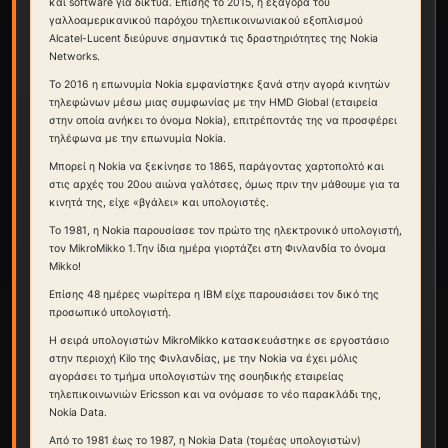
και software για δικτύα. Επίσης το 2015, η εξαγορά του
γαλλοαμερικανικού παρόχου τηλεπικοινωνιακού εξοπλισμού
Alcatel-Lucent διεύρυνε σημαντικά τις δραστηριότητες της Nokia
Networks.
Το 2016 η επωνυμία Nokia εμφανίστηκε ξανά στην αγορά κινητών
τηλεφώνων μέσω μιας συμφωνίας με την HMD Global (εταιρεία
στην οποία ανήκει το όνομα Nokia), επιτρέποντάς της να προσφέρει
τηλέφωνα με την επωνυμία Nokia.
Μπορεί η Nokia να ξεκίνησε το 1865, παράγοντας χαρτοπολτό και
στις αρχές του 20ου αιώνα γαλότσες, όμως πριν την μάθουμε για τα
κινητά της, είχε «βγάλει» και υπολογιστές.
Το 1981, η Nokia παρουσίασε τον πρώτο της ηλεκτρονικό υπολογιστή,
τον MikroMikko 1.Την ίδια ημέρα γιορτάζει στη Φινλανδία το όνομα
Mikko!
Επίσης 48 ημέρες νωρίτερα η IBM είχε παρουσιάσει τον δικό της
προσωπικό υπολογιστή.
Η σειρά υπολογιστών MikroMikko κατασκευάστηκε σε εργοστάσιο
στην περιοχή Kilo της Φινλανδίας, με την Nokia να έχει μόλις
αγοράσει το τμήμα υπολογιστών της σουηδικής εταιρείας
τηλεπικοινωνιών Ericsson και να ονόμασε το νέο παρακλάδι της,
Nokia Data.
Από το 1981 έως το 1987, η Nokia Data (τομέας υπολογιστών)