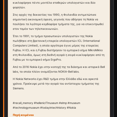
κυκλοφόρησε πέντε μοντέλα σταθερών υπολογιστών και δύο
φορητών.
Στις αρχές της δεκαετίας του 1990, η Φινλανδία αντιμετώπισε
σημαντική οικονομική ύφεση, γεγονός που οδήγησε τη Nokia να
πουλήσει τα λιγότερο κερδοφόρα τμήματα της, για να επικεντρωθεί
στον τομέα των τηλεπικοινωνιών.
Έτσι το 1991, το τμήμα προσωπικών υπολογιστών της Nokia
πωλήθηκε στη βρετανική εταιρεία υπολογιστών ICL (International
Computers Limited), η οποία αργότερα έγινε μέρος της εταιρείας
Fujitsu. Η ICL και η Fujitsu διατήρησαν το εμπορικό σήμα MikroMikko
στη Φινλανδία, όμως στη διεθνή αγορά η σειρά κυκλοφόρησε από τη
Fujitsu με το εμπορικό σήμα ErgoPro.
Από το 2016 Nokia έχει στην κατοχή της τα διάσημα και ιστορικά Bell
labs, τα οποία πλέον ονομάζονται NOKIA-Bell labs.
Η Nokia Networks έχει R&D τμήμα στην Ελλάδα εδώ και αρκετά
χρόνια. Προέκυψε μετά την αγορά του αντίστοιχου τμήματος της
Siemens.
#recall_memory #hellenicITmuseum #elmp #museum
#technologymuseum #todayintechhistory #Nokia
Πηγή κειμένου