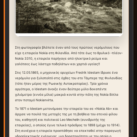
Στη φωτογραφία βλέπετε έναν από τους πρώτους νερόμυλους που
είχε η εταιρεία Nokia στη Φιλανδία. Από τότε έως το θρυλικό -πλέον-
Nokia 3310, η εταιρεία παρήγαγε από ηλεκτρικό ρεύμα και
γαλότσες έως λάστιχα ποδηλάτων και χαρτιά υγείας!!
Στις 12.05.1865, ο μηχανικός ορυχείων Fredrik Idestam ίδρυσε ένα
νερόμυλο για ξυλοπολτό στις όχθες του στο Τάμπερε της Φινλανδίας
(τότε ήταν μέρος της Ρωσικής Αυτοκρατορίας). Τρία χρόνια
αργότερα, ο Idestam άνοιξε έναν δεύτερο μύλο δεκαπέντε
χιλιόμετρα (εννέα μίλια) μακριά κοντά στην πόλη της Nokia δίπλα
στον ποταμό Nokianvirta.
Το 1871 ο Idestam μετονόμασε την εταιρεία του σε «Nokia Ab» και
άρχισε να πουλά της μετοχές της με τη βοήθεια του στενού φίλου
του, καθηγητή και πολιτικού Leo Mechelin (συνιδρυτής της
εταιρείας), ο οποίος έγινε τελικά πρόεδρος το 1898 (μέχρι το 1914).
Στη συνέχεια η εταιρεία προσπάθησε να επεκταθεί στην παραγωγή
υδροηλεκτρικής ενέργειας, μια δραστηριότητα με την οποία ο