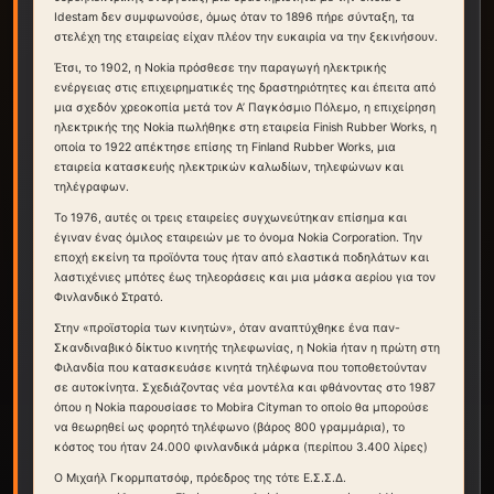
Idestam δεν συμφωνούσε, όμως όταν το 1896 πήρε σύνταξη, τα
στελέχη της εταιρείας είχαν πλέον την ευκαιρία να την ξεκινήσουν.
Έτσι, το 1902, η Nokia πρόσθεσε την παραγωγή ηλεκτρικής
ενέργειας στις επιχειρηματικές της δραστηριότητες και έπειτα από
μια σχεδόν χρεοκοπία μετά τον Α’ Παγκόσμιο Πόλεμο, η επιχείρηση
ηλεκτρικής της Nokia πωλήθηκε στη εταιρεία Finish Rubber Works, η
οποία το 1922 απέκτησε επίσης τη Finland Rubber Works, μια
εταιρεία κατασκευής ηλεκτρικών καλωδίων, τηλεφώνων και
τηλέγραφων.
Το 1976, αυτές οι τρεις εταιρείες συγχωνεύτηκαν επίσημα και
έγιναν ένας όμιλος εταιρειών με το όνομα Nokia Corporation. Την
εποχή εκείνη τα προϊόντα τους ήταν από ελαστικά ποδηλάτων και
λαστιχένιες μπότες έως τηλεοράσεις και μια μάσκα αερίου για τον
Φινλανδικό Στρατό.
Στην «προϊστορία των κινητών», όταν αναπτύχθηκε ένα παν-
Σκανδιναβικό δίκτυο κινητής τηλεφωνίας, η Nokia ήταν η πρώτη στη
Φιλανδία που κατασκευάσε κινητά τηλέφωνα που τοποθετούνταν
σε αυτοκίνητα. Σχεδιάζοντας νέα μοντέλα και φθάνοντας στο 1987
όπου η Nokia παρουσίασε το Mobira Cityman το οποίο θα μπορούσε
να θεωρηθεί ως φορητό τηλέφωνο (βάρος 800 γραμμάρια), το
κόστος του ήταν 24.000 φινλανδικά μάρκα (περίπου 3.400 λίρες)
Ο Μιχαήλ Γκορμπατσόφ, πρόεδρος της τότε Ε.Σ.Σ.Δ.